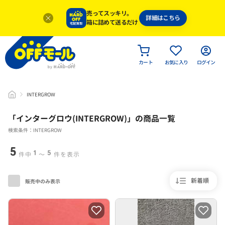
売ってスッキリ。
詳細はこちら
箱に詰めて送るだけ
カート
お気に入り
ログイン
INTERGROW
「
インターグロウ(INTERGROW)
」
の商品一覧
検索条件：INTERGROW
5
1
5
件中
〜
件を表示
新着順
販売中のみ表示