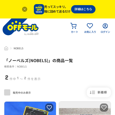
売ってスッキリ。
詳細はこちら
箱に詰めて送るだけ
カート
お気に入り
ログイン
NOBELS
「
ノーベルズ(NOBELS)
」
の商品一覧
検索条件：NOBELS
2
1
2
件中
〜
件を表示
新着順
販売中のみ表示