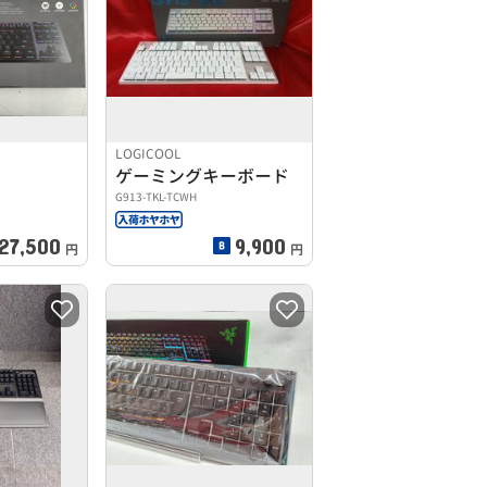
LOGICOOL
ゲーミングキーボード
G913-TKL-TCWH
27,500
9,900
円
円