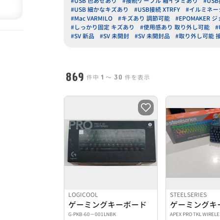
#USB 色あせあり
#接続ケーブル 箱イタミあり
#US
#USB 細かなキズあり
#USB接続 XTRFY
#イルミネー
#Mac VARMILO
#キズあり 調節可能
#EPOMAKER
#しっかり固定 キズあり
#使用感あり 取り外し可能
#
#SV 新品
#SV 未開封
#SV 未開封品
#取り外し可能 
869
1
30
件中
〜
件を表示
LOGICOOL
STEELSERIES
ゲーミングキーボード
ゲーミングキ
G-PKB-60−001LNBK
APEX PRO TKL WIREL