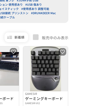
B接続 東プレ
#JUNK手前 USB
ション 使用感あり
#USB 傷あり
 ジョイスティック
#使用感あり 調整可能
USB接続 プリンストン
#DRUNKDEER Mac
接続ケーブル
新着順
販売中のみ表示
GAMESIR
ーボード
ゲーミングキーボード
ESS
GAMESIR-VX2