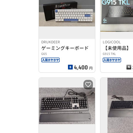
DRUKDEER
LOGICOOL
ゲーミングキーボード
【未使用品】
G65
G915 TKL
4,400
円