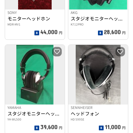
SONY
AKG
モニターヘッドホン
スタジオモニターヘッドホン
MDR-MV1
K712PRO
44,000
28,600
円
円
YAMAHA
SENNHEISER
スタジオモニターヘッドホン
ヘッドフォン
YH-WL500
HD 599SE
39,600
11,000
円
円