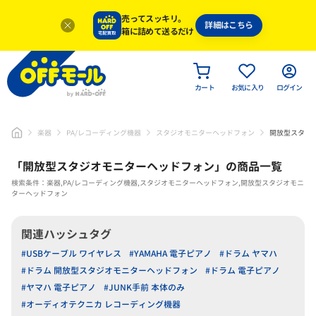
売ってスッキリ。
詳細はこちら
箱に詰めて送るだけ
カート
お気に入り
ログイン
楽器
PA/レコーディング機器
スタジオモニターヘッドフォン
開放型スタジ
「
開放型スタジオモニターヘッドフォン
」
の商品一覧
検索条件：楽器,PA/レコーディング機器,スタジオモニターヘッドフォン,開放型スタジオモニ
ターヘッドフォン
関連ハッシュタグ
#USBケーブル ワイヤレス
#YAMAHA 電子ピアノ
#ドラム ヤマハ
#ドラム 開放型スタジオモニターヘッドフォン
#ドラム 電子ピアノ
#ヤマハ 電子ピアノ
#JUNK手前 本体のみ
#オーディオテクニカ レコーディング機器