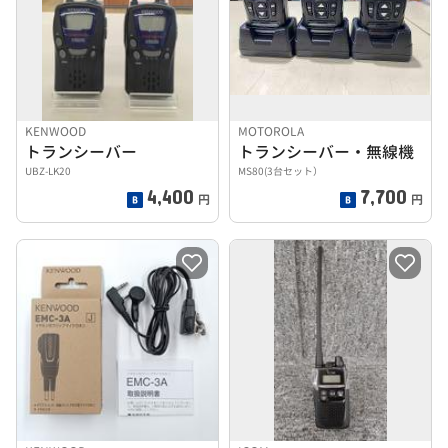
KENWOOD
MOTOROLA
トランシーバー
トランシーバー・無線機
UBZ-LK20
MS80(3台セット）
4,400
7,700
円
円