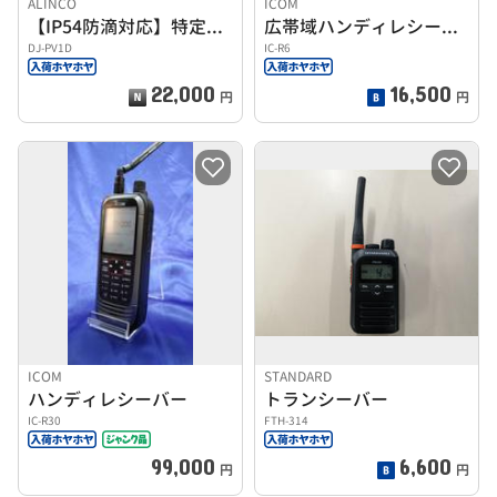
ALINCO
ICOM
【IP54防滴対応】特定小電力無線トランシーバー
広帯域ハンディレシーバー
DJ-PV1D
IC-R6
22,000
16,500
円
円
ICOM
STANDARD
ハンディレシーバー
トランシーバー
IC-R30
FTH-314
99,000
6,600
円
円