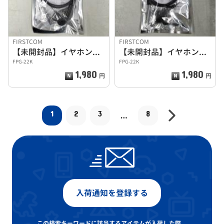
FIRSTCOM
FIRSTCOM
【未開封品】イヤホンマイク
【未開封品】イヤホンマイク
FPG-22K
FPG-22K
1,980
1,980
円
円
1
2
3
8
…
入荷通知を登録する
この検索キーワードに該当するアイテムが入荷した際、