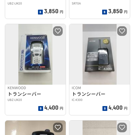
UBZ-LM20
SR70A
3,850
3,850
円
円
KENWOOD
ICOM
トランシーバー
トランシーバー
UBZ-LM20
IC-4300
4,400
4,400
円
円