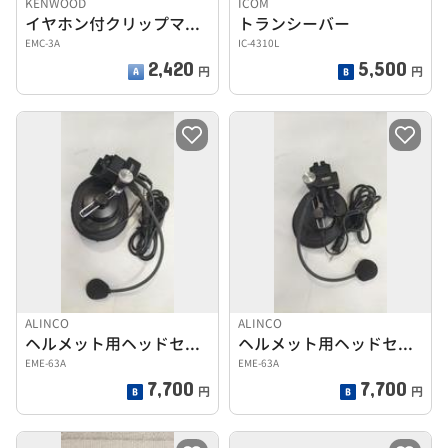
KENWOOD
ICOM
イヤホン付クリップマイクロホン
トランシーバー
EMC-3A
IC-4310L
2,420
5,500
円
円
ALINCO
ALINCO
ヘルメット用ヘッドセット
ヘルメット用ヘッドセット
EME-63A
EME-63A
7,700
7,700
円
円