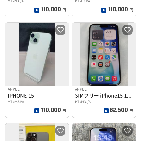
MTMN3J/A
MTML3J/A
110,000
110,000
円
円
APPLE
APPLE
IPHONE 15
SIMフリー iPhone15 128GB
MTMM3J/A
MTMH3J/A
110,000
82,500
円
円