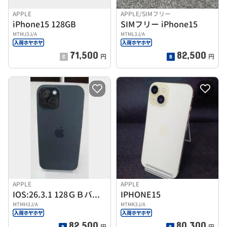
APPLE
APPLE/SIMフリー
iPhone15 128GB
SIMフリー iPhone15
MTMJ3J/A
MTML3J/A
71,500
82,500
円
円
APPLE
APPLE
IOS:26.3.1 128ＧＢバッテリー91％回数369回
IPHONE15
MTMH3J/A
MTMK3J/A
82,500
80,300
円
円