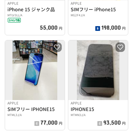
APPLE
APPLE
iPhone 15 ジャンク品
SIMフリー iPhone15
MTLV3LL/A
MG2F4J/A
55,000
198,000
円
円
APPLE
APPLE
SIMフリー IPHONE15
IPHONE15
MTML3J/A
MTMN3J/A
77,000
93,500
円
円