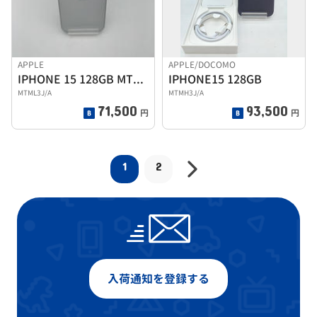
APPLE
APPLE/DOCOMO
IPHONE 15 128GB MTML3J/A
IPHONE15 128GB
MTML3J/A
MTMH3J/A
71,500
93,500
円
円
1
2
入荷通知を登録する