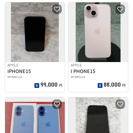
APPLE
APPLE
IPHONE15
I PHONE15
MTMN3J/A
MTMR3J/A
99,000
88,000
円
円