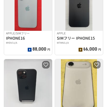
APPLE/SIMフリー
APPLE
IPHONE16
SIMフリー IPHONE15
MYDV3J/A
MTMN3J/A
88,000
66,000
円
円