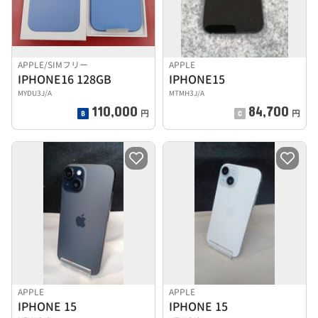
APPLE/SIMフリー
APPLE
IPHONE16 128GB
IPHONE15
MYDU3J/A
MTMH3J/A
110,000
84,700
円
円
APPLE
APPLE
IPHONE 15
IPHONE 15