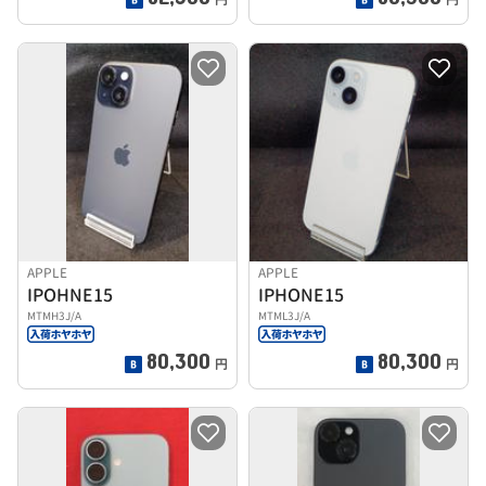
APPLE
APPLE
IPOHNE15
IPHONE15
MTMH3J/A
MTML3J/A
80,300
80,300
円
円