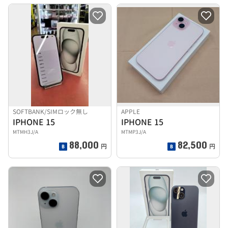
SOFTBANK/SIMロック無し
APPLE
IPHONE 15
IPHONE 15
MTMH3J/A
MTMP3J/A
88,000
82,500
円
円