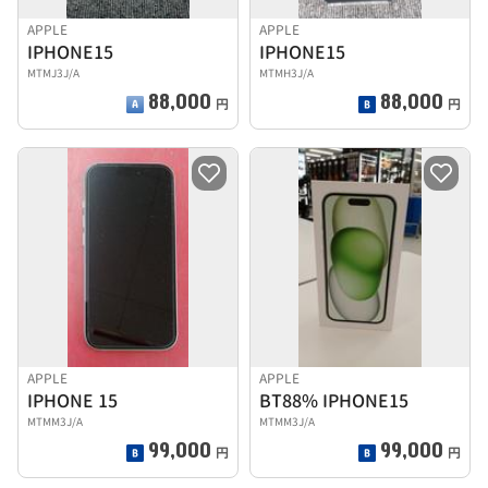
APPLE
APPLE
IPHONE15
IPHONE15
MTMJ3J/A
MTMH3J/A
88,000
88,000
円
円
APPLE
APPLE
IPHONE 15
BT88% IPHONE15
MTMM3J/A
MTMM3J/A
99,000
99,000
円
円