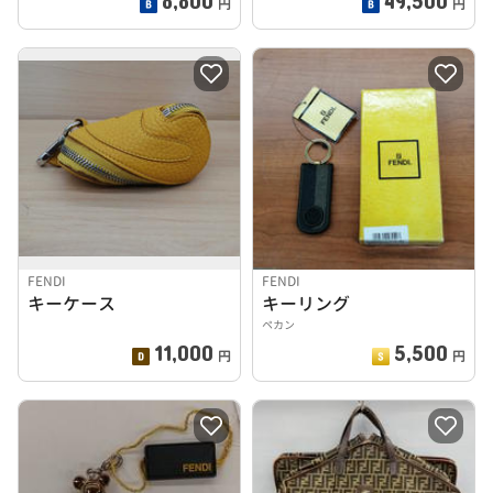
円
円
FENDI
FENDI
キーケース
キーリング
ペカン
11,000
5,500
円
円