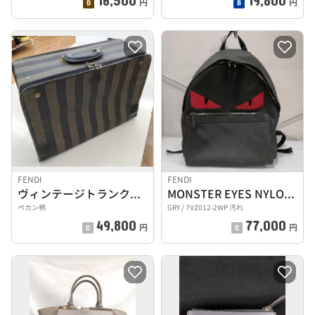
円
円
FENDI
FENDI
ヴィンテージトランクケース
MONSTER EYES NYLON BACKPACK
ペカン柄
GRY / 7VZ012-2WP 汚れ
49,800
77,000
円
円