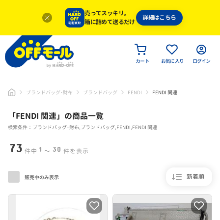
売ってスッキリ。
詳細はこちら
箱に詰めて送るだけ
カート
お気に入り
ログイン
ブランドバッグ･財布
ブランドバッグ
FENDI
FENDI 関連
「
FENDI 関連
」
の商品一覧
検索条件：ブランドバッグ･財布,ブランドバッグ,FENDI,FENDI 関連
73
1
30
件中
〜
件を表示
新着順
販売中のみ表示