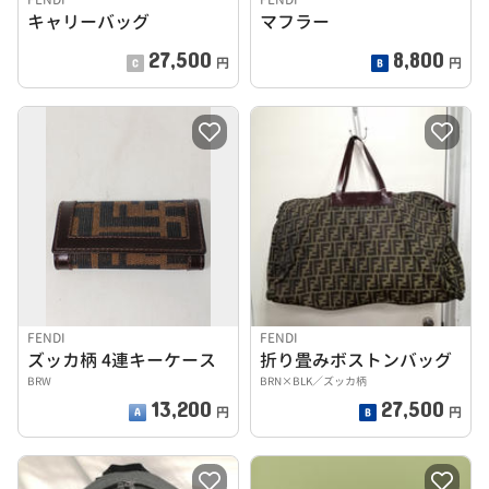
キャリーバッグ
マフラー
27,500
8,800
円
円
FENDI
FENDI
ズッカ柄 4連キーケース
折り畳みボストンバッグ
BRW
BRN×BLK／ズッカ柄
13,200
27,500
円
円