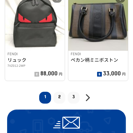
FENDI
FENDI
リュック
ペカン柄ミニボストン
7VZ012-2WP
88,000
33,000
円
円
1
2
3