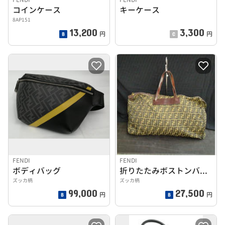
コインケース
キーケース
8AP151
13,200
3,300
円
円
FENDI
FENDI
ボディバッグ
折りたたみボストンバッグ
ズッカ柄
ズッカ柄
99,000
27,500
円
円