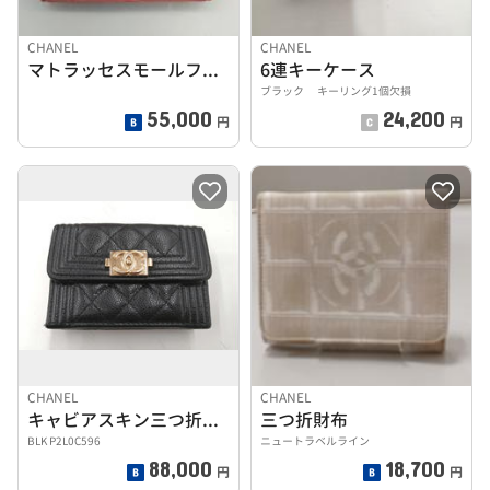
CHANEL
CHANEL
マトラッセスモールフラップウォレット
6連キーケース
ブラック キーリング1個欠損
55,000
24,200
円
円
CHANEL
CHANEL
キャビアスキン三つ折り財布
三つ折財布
BLK P2L0C596
ニュートラベルライン
88,000
18,700
円
円