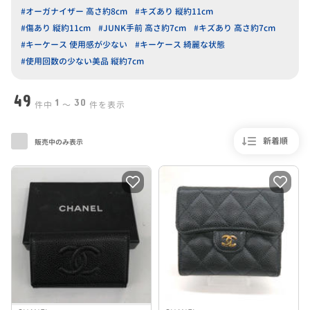
#オーガナイザー 高さ約8cm
#キズあり 縦約11cm
#傷あり 縦約11cm
#JUNK手前 高さ約7cm
#キズあり 高さ約7cm
#キーケース 使用感が少ない
#キーケース 綺麗な状態
#使用回数の少ない美品 縦約7cm
49
1
30
件中
〜
件を表示
新着順
販売中のみ表示