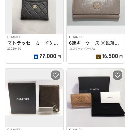
CHANEL
CHANEL
マトラッセ カードケース
6連キーケース ※色落ち・汚れ多く有り
23050470
ココマーク ベーシュ
77,000
16,500
円
円
CHANEL
CHANEL