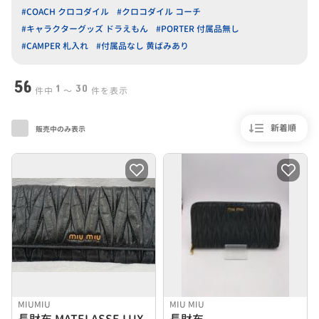
#COACH クロコダイル
#クロコダイル コーチ
#キャラクターグッズ ドラえもん
#PORTER 付属品無し
#CAMPER 札入れ
#付属品なし 黄ばみあり
56
1
30
件中
〜
件を表示
新着順
販売中のみ表示
MIUMIU
MIU MIU
長財布 MATELASSE LUX
長財布