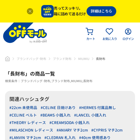
売ってスッキリ。
詳細はこちら
箱に詰めて送るだけ
カート
お気に入り
ログイン
ブランドバッグ･財布
ブランド財布
MIUMIU
長財布
「
長財布
」
の商品一覧
検索条件：ブランドバッグ･財布,ブランド財布,MIUMIU,長財布
関連ハッシュタグ
#22cm 未使用品
#CELINE 日焼けあり
#HERMES 付属品無し
#CELINE ベルト
#BEAMS 小銭入れ
#LANCEL 小銭入れ
#THEORY レディース
#CREAMSODA 小銭入れ
#MILASCHON レディース
#ANIARY マチ2cm
#CYPRIS マチ2cm
#LANVIN マチ2cm
#CLEDRAN 札入れ
#40cm 使用感あり