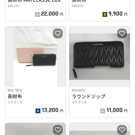
5M1109
5M0506
22,000
9,900
円
円
MIU MIU
MIUMIU
長財布
ラウンドジップ
マテラッセ
マテラッセ
13,200
11,000
円
円