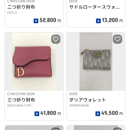
CHRISTIAN DIOR
DIOR
二つ折り財布
サドルロータースウォレット
CDロゴ
52,800
13,200
円
円
CHRISTIAN DIOR
DIOR
三つ折り財布
ダリアウォレット
S5652CBAA-71PU
30MONTAIGNE
41,800
49,500
円
円