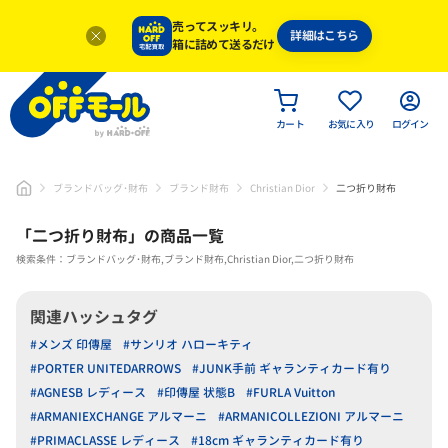
売ってスッキリ。
詳細はこちら
箱に詰めて送るだけ
カート
お気に入り
ログイン
ブランドバッグ･財布
ブランド財布
Christian Dior
二つ折り財布
「
二つ折り財布
」
の商品一覧
検索条件：ブランドバッグ･財布,ブランド財布,Christian Dior,二つ折り財布
関連ハッシュタグ
#メンズ 印傳屋
#サンリオ ハローキティ
#PORTER UNITEDARROWS
#JUNK手前 ギャランティカード有り
#AGNESB レディース
#印傳屋 状態B
#FURLA Vuitton
#ARMANIEXCHANGE アルマーニ
#ARMANICOLLEZIONI アルマーニ
#PRIMACLASSE レディース
#18cm ギャランティカード有り