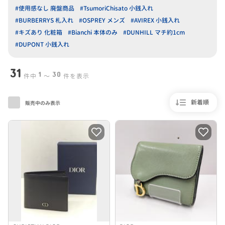
#使用感なし 廃盤商品
#TsumoriChisato 小銭入れ
#BURBERRYS 札入れ
#OSPREY メンズ
#AVIREX 小銭入れ
#キズあり 化粧箱
#Bianchi 本体のみ
#DUNHILL マチ約1cm
#DUPONT 小銭入れ
31
1
30
件中
〜
件を表示
新着順
販売中のみ表示