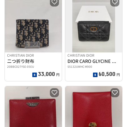
CHRISTIAN DIOR
CHRISTIAN DIOR
二つ折り財布
DIOR CARO GLYCINE WALLET
20BBC027YSE-05EU
S5132UWHC M900
33,000
60,500
円
円