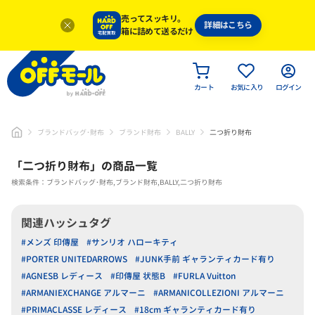
売ってスッキリ。
詳細はこちら
箱に詰めて送るだけ
カート
お気に入り
ログイン
ブランドバッグ･財布
ブランド財布
BALLY
二つ折り財布
「
二つ折り財布
」
の商品一覧
検索条件：ブランドバッグ･財布,ブランド財布,BALLY,二つ折り財布
関連ハッシュタグ
#メンズ 印傳屋
#サンリオ ハローキティ
#PORTER UNITEDARROWS
#JUNK手前 ギャランティカード有り
#AGNESB レディース
#印傳屋 状態B
#FURLA Vuitton
#ARMANIEXCHANGE アルマーニ
#ARMANICOLLEZIONI アルマーニ
#PRIMACLASSE レディース
#18cm ギャランティカード有り