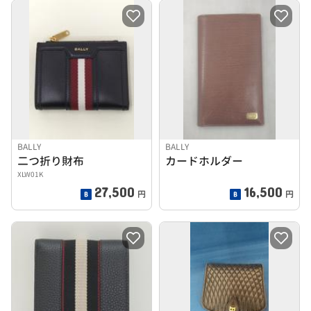
BALLY
BALLY
二つ折り財布
カードホルダー
XLW01K
27,500
16,500
円
円