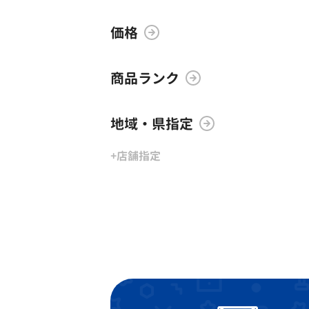
価格
商品ランク
地域・県指定
+店舗指定