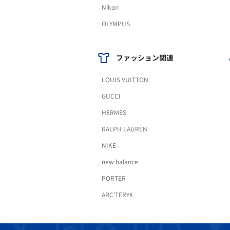
Nikon
OLYMPUS
ファッション関連
LOUIS VUITTON
GUCCI
HERMES
RALPH LAUREN
NIKE
new balance
PORTER
ARC'TERYX