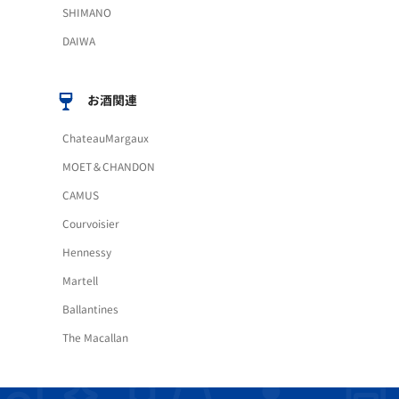
SHIMANO
DAIWA
お酒関連
ChateauMargaux
MOET＆CHANDON
CAMUS
Courvoisier
Hennessy
Martell
Ballantines
The Macallan