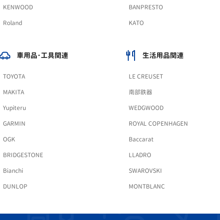
KENWOOD
BANPRESTO
Roland
KATO
車用品･工具関連
生活用品関連
TOYOTA
LE CREUSET
MAKITA
南部鉄器
Yupiteru
WEDGWOOD
GARMIN
ROYAL COPENHAGEN
OGK
Baccarat
BRIDGESTONE
LLADRO
Bianchi
SWAROVSKI
DUNLOP
MONTBLANC