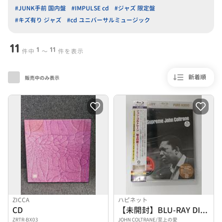
#JUNK手前 国内盤
#IMPULSE cd
#ジャズ 限定盤
#キズ有り ジャズ
#cd ユニバーサルミュージック
11
1
11
件中
〜
件を表示
新着順
販売中のみ表示
ZICCA
ハピネット
CD
【未開封】BLU-RAY DISC
ZRTR-BX03
JOHN COLTRANE/至上の愛