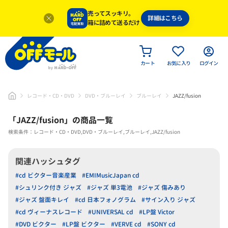
売ってスッキリ。
詳細はこちら
箱に詰めて送るだけ
カート
お気に入り
ログイン
レコード・CD・DVD
DVD・ブルーレイ
ブルーレイ
JAZZ/fusion
「
JAZZ/fusion
」
の商品一覧
検索条件：レコード・CD・DVD,DVD・ブルーレイ,ブルーレイ,JAZZ/fusion
関連ハッシュタグ
#cd ビクター音楽産業
#EMIMusicJapan cd
#シュリンク付き ジャズ
#ジャズ 単3電池
#ジャズ 傷みあり
#ジャズ 盤面キレイ
#cd 日本フォノグラム
#サイン入り ジャズ
#cd ヴィーナスレコード
#UNIVERSAL cd
#LP盤 Victor
#DVD ビクター
#LP盤 ビクター
#VERVE cd
#SONY cd