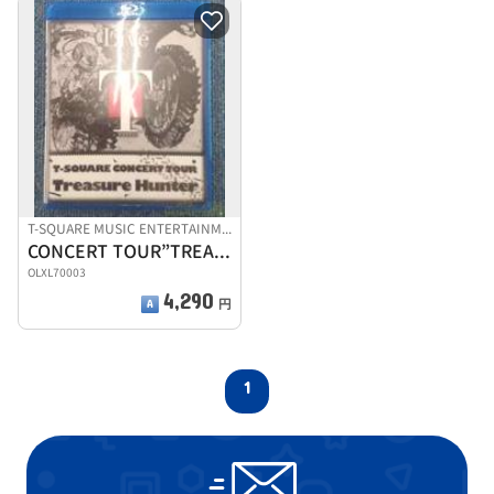
T-SQUARE MUSIC ENTERTAINMENT
CONCERT TOUR”TREASURE HUNTER”
OLXL70003
4,290
円
1