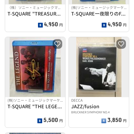
（株）ソニー・ミュージックマーケティング)
(株)ソニー・ミュージックマーケティング)
T-SQUARE "TREASURE HUNTER"【BLU
T-SQUARE一夜限りのFANTASTIC SQUARE
4,950
4,950
円
円
(株)ソニー・ミュージックマーケティング
DECCA
T-SQUARE “THE LEGEND” 【BLU-RAY
JAZZ/fusion
BRUCKNER SYMPHONY NO.4
5,500
3,850
円
円