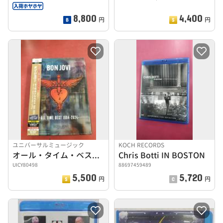
8,800
4,400
円
円
ユニバーサルミュージック
KOCH RECORDS
オール・タイム・ベスト 1984-2024
Chris Botti IN BOSTON
UICY80498
88697459489
5,500
5,720
円
円