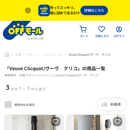
売ってスッキリ。
詳細はこちら
箱に詰めて送るだけ
カート
お気に入り
ログイン
お酒
ワイン
シャンパーニュ
Veuve Clicquot/ヴーヴ クリコ
「
Veuve Clicquot/ヴーヴ クリコ
」
の商品一覧
検索条件：お酒,ワイン,シャンパーニュ,Veuve Clicquot/ヴーヴ クリコ
3
1
3
件中
〜
件を表示
新着順
販売中のみ表示