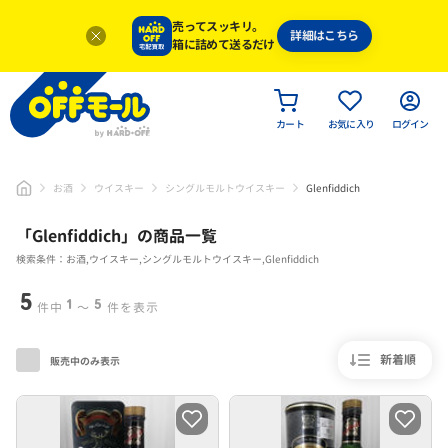
売ってスッキリ。
詳細はこちら
箱に詰めて送るだけ
カート
お気に入り
ログイン
お酒
ウイスキー
シングルモルトウイスキー
Glenfiddich
「
Glenfiddich
」
の商品一覧
検索条件：お酒,ウイスキー,シングルモルトウイスキー,Glenfiddich
5
1
5
件中
〜
件を表示
新着順
販売中のみ表示