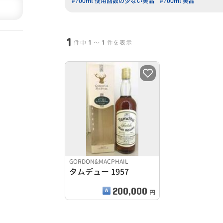
#700ml 使用回数の少ない美品
#700ml 美品
1
1
1
件中
〜
件を表示
GORDON&MACPHAIL
タムデュー 1957
200,000
円