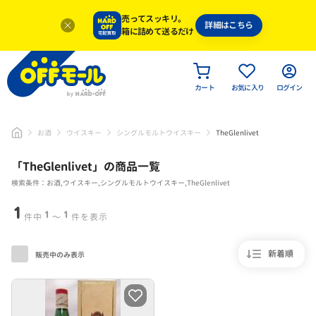
売ってスッキリ。
詳細はこちら
箱に詰めて送るだけ
カート
お気に入り
ログイン
お酒
ウイスキー
シングルモルトウイスキー
TheGlenlivet
「
TheGlenlivet
」
の商品一覧
検索条件：お酒,ウイスキー,シングルモルトウイスキー,TheGlenlivet
1
1
1
件中
〜
件を表示
新着順
販売中のみ表示