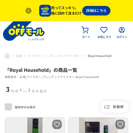
売ってスッキリ。
詳細はこちら
箱に詰めて送るだけ
カート
お気に入り
ログイン
お酒
ウイスキー
ブレンデットウイスキー
Royal Household
「
Royal Household
」
の商品一覧
検索条件：お酒,ウイスキー,ブレンデットウイスキー,Royal Household
3
1
3
件中
〜
件を表示
新着順
販売中のみ表示