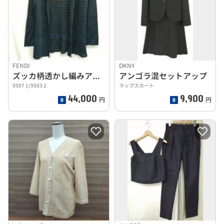
FENDI
DKNY
ズッカ柄透かし編みアンサンブル
アンゴラ混セットアップ
9507 1/9503 2
ラップスカート
44,000
9,900
円
円