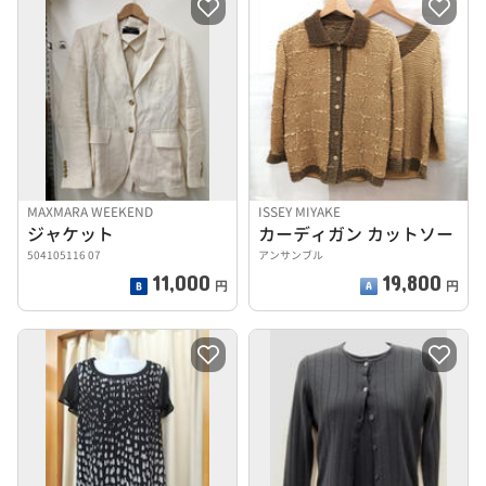
MAXMARA WEEKEND
ISSEY MIYAKE
ジャケット
カーディガン カットソー
504105116 07
アンサンブル
11,000
19,800
円
円