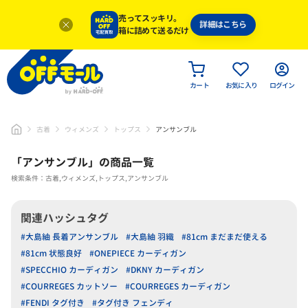
売ってスッキリ。
詳細はこちら
箱に詰めて送るだけ
カート
お気に入り
ログイン
古着
ウィメンズ
トップス
アンサンブル
「
アンサンブル
」
の商品一覧
検索条件：古着,ウィメンズ,トップス,アンサンブル
関連ハッシュタグ
#大島紬 長着アンサンブル
#大島紬 羽織
#81cm まだまだ使える
#81cm 状態良好
#ONEPIECE カーディガン
#SPECCHIO カーディガン
#DKNY カーディガン
#COURREGES カットソー
#COURREGES カーディガン
#FENDI タグ付き
#タグ付き フェンディ