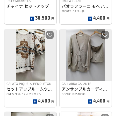
ISSEY MIYAKE I.S.
PADLA FRANI
チャイナ セットアップ
パオラフラーニ モヘア入りニットスーツ
785012 イタリー製
38,500
4,400
円
円
GELATO PIQUE × PENDLETON
GALLARDA GALANTE
セットアップルームウェア
アンサンブルカーディガン
ONE SIZE ネイティブデザイン
GGZ1031105A0006
4,400
4,400
円
円