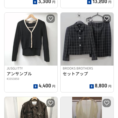
3,300
13,200
円
円
JUSGLITTY
BROOKS BROTHERS
アンサンブル
セットアップ
43353850
4,400
8,800
円
円