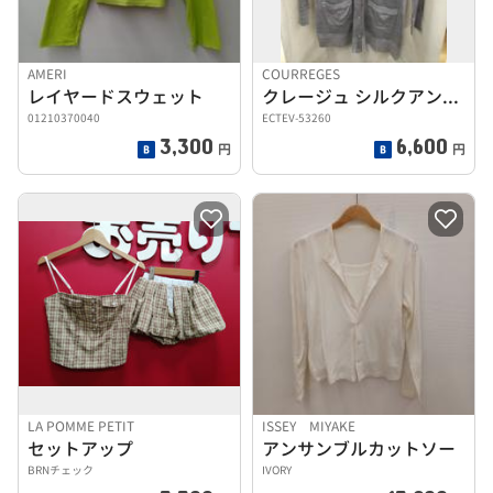
AMERI
COURREGES
レイヤードスウェット
クレージュ シルクアンサンブルカーディガン
01210370040
ECTEV-53260
3,300
6,600
円
円
LA POMME PETIT
ISSEY MIYAKE
セットアップ
アンサンブルカットソー
BRNチェック
IVORY