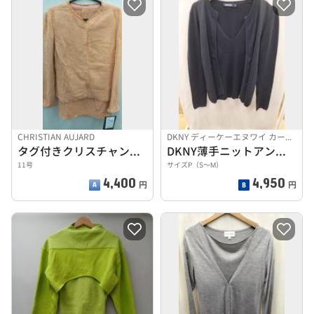
CHRISTIAN AUJARD
DKNY ディーケーエヌワイ カーディガン ブラック
タグ付きクリスチャンオジャール セットアップスーツ
DKNY薄手ニットアンサンブル
11号
サイズP（S〜М）
4,400
4,950
円
円