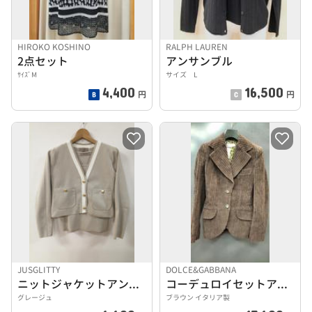
HIROKO KOSHINO
RALPH LAUREN
2点セット
アンサンブル
ｻｲｽﾞM
サイズ L
4,400
16,500
円
円
JUSGLITTY
DOLCE&GABBANA
ニットジャケットアンサンブル ジャスグリッティー
コーデュロイセットアップ
グレージュ
ブラウン イタリア製