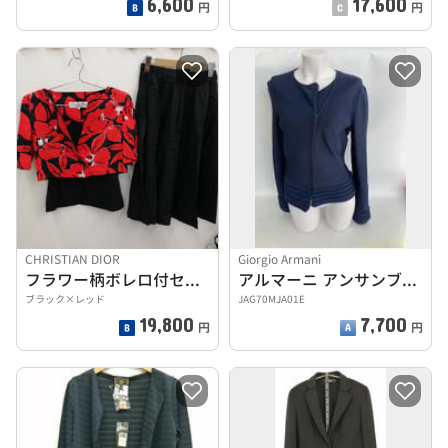
6,600
17,600
円
円
CHRISTIAN DIOR
Giorgio Armani
フラワー柄ボレロ付セットアップ
アルマーニ アンサンブル(紺)
ブラック×レッド
JAG70MJA01E
19,800
7,700
円
円