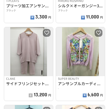
T-PLEATS
HIROKO KOSHINO
プリーツ加工アンサンブル
シルク×オーガンジー3点セット HIROKO KOSHINO
ブラック
ブラック
3,300
11,000
円
円
CLANE
SUPER BEAUTY
サイドフリンジセットアップ
アンサンブルカーディガン
-
13,200
6,600
円
円