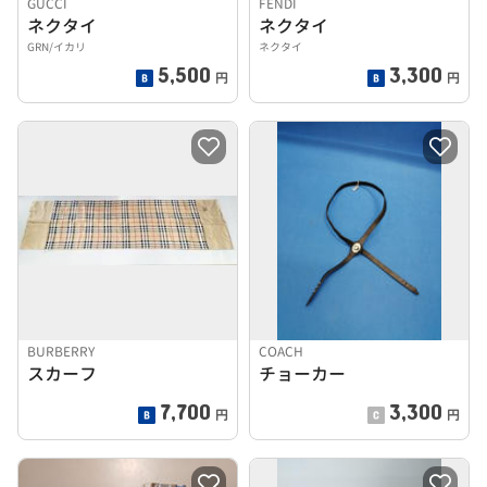
GUCCI
FENDI
ネクタイ
ネクタイ
GRN/イカリ
ネクタイ
5,500
3,300
円
円
BURBERRY
COACH
スカーフ
チョーカー
7,700
3,300
円
円