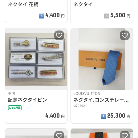
ネクタイ 花柄
ネクタイ
4,400
5,500
円
円
不明
LOUISVUITTON
記念ネクタイピン
ネクタイ.コンステレーションデニム7CM
M70202
4,400
25,300
円
円