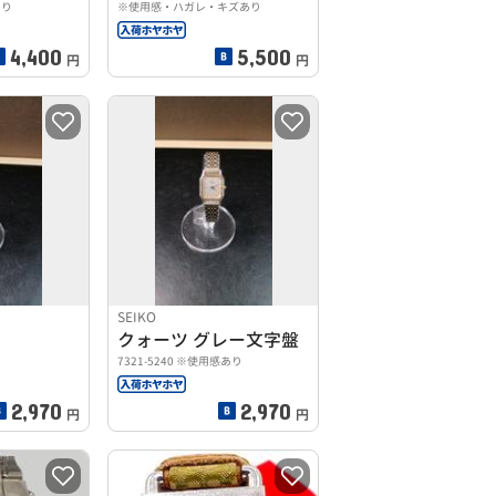
あり
※使用感・ハガレ・キズあり
4,400
5,500
円
円
SEIKO
クォーツ グレー文字盤
7321-5240 ※使用感あり
2,970
2,970
円
円