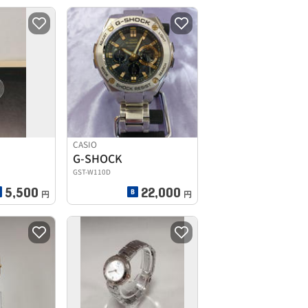
CASIO
G-SHOCK
GST-W110D
5,500
22,000
円
円