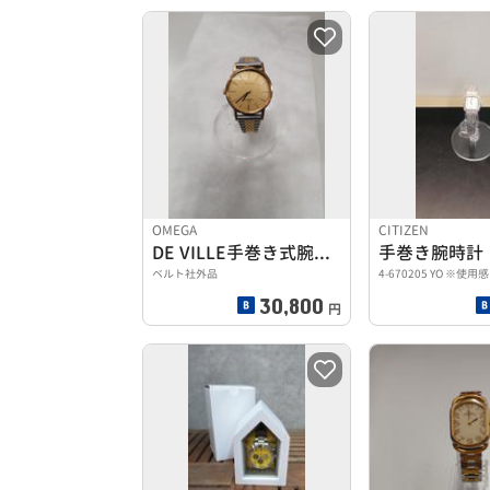
OMEGA
CITIZEN
DE VILLE手巻き式腕時計
手巻き腕時計
ベルト社外品
4-670205 YO ※使用感
30,800
円