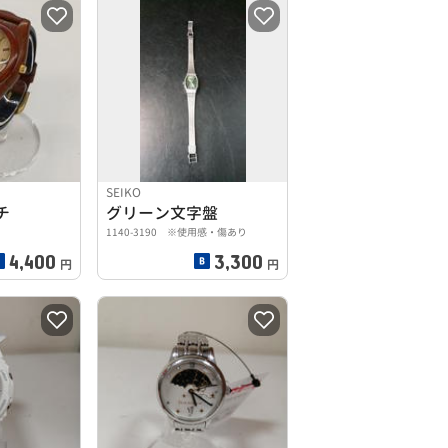
SEIKO
チ
グリーン文字盤
1140-3190 ※使用感・傷あり
4,400
3,300
円
円