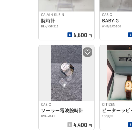
CALVIN KLEIN
CASIO
腕時計
BABY-G
BLK/K5M311
WHT/BAX-100
6,600
円
CASIO
CITIZEN
ソーラー電波腕時計
LWA-M141
100周年
4,400
円