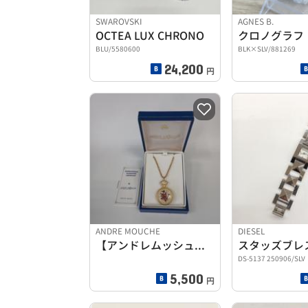
SWAROVSKI
AGNES B.
OCTEA LUX CHRONO
クロノグラフ
BLU/5580600
BLK×SLV/881269
24,200
円
ANDRE MOUCHE
DIESEL
【アンドレムッシュ】ペンダント時計
スタッズブレ
DS-5137 250906/SLV
5,500
円