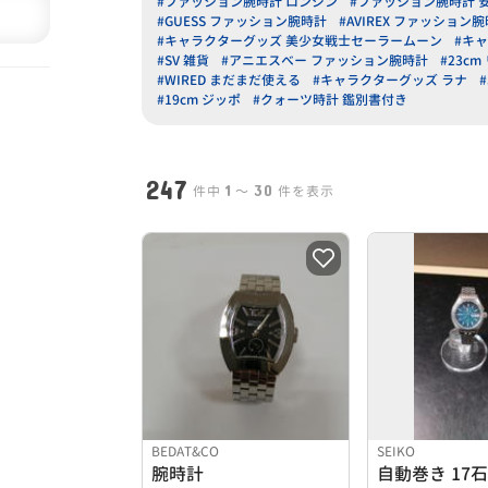
#ファッション腕時計 ロンジン
#ファッション腕時計 
#GUESS ファッション腕時計
#AVIREX ファッション
#キャラクターグッズ 美少女戦士セーラームーン
#キ
#SV 雑貨
#アニエスべー ファッション腕時計
#23c
#WIRED まだまだ使える
#キャラクターグッズ ラナ
#19cm ジッポ
#クォーツ時計 鑑別書付き
247
1
30
件中
〜
件を表示
BEDAT&CO
SEIKO
腕時計