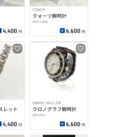
COACH
クォーツ腕時計
WHT×KHA
4,400
6,600
円
円
DANIEL MULLER
スレット
クロノグラフ腕時計
DM-1002
4,400
6,600
円
円