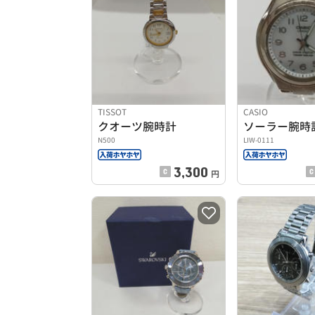
TISSOT
CASIO
クオーツ腕時計
ソーラー腕時
N500
LIW-0111
3,300
円