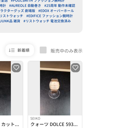
安室透
#POULSMITH ファッション腕時計
腕時計
#AUREOLE 自動巻き
#25周年 動作未確認
ャラクターグッズ 劇場版
#EDOX オーバーホール
m リストウォッチ
#EDIFICE ファッション腕時計
#JUNK品 雑貨
#リストウォッチ 電池交換済み
新着順
販売中のみ表示
SEIKO
自動巻き 17石 カットガラス
クォーツ DOLCE 5931-5400