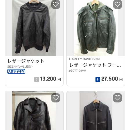
HARLEY DAVIDSON
レザージャケット
レザ―ジャケット フードライナー付き
SIZE:44(L～LL相当)
97077-09VM
13,200
27,500
円
円