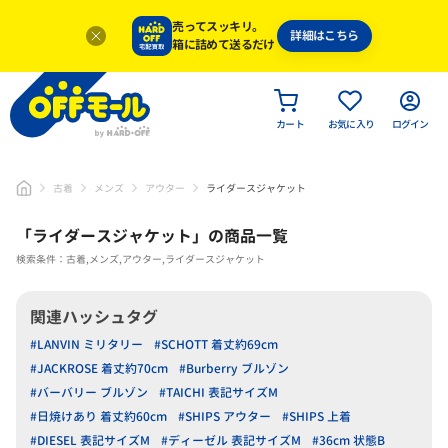
売ってスッキリ。
詳細はこちら
箱に詰めて送るだけ
カート
お気に入り
ログイン
古着
メンズ
アウター
ライダースジャケット
「
ライダースジャケット
」
の商品一覧
検索条件：古着,メンズ,アウター,ライダースジャケット
関連ハッシュタグ
#LANVIN ミリタリー
#SCHOTT 着丈約69cm
#JACKROSE 着丈約70cm
#Burberry ブルゾン
#バーバリー ブルゾン
#TAICHI 表記サイズM
#日焼けあり 着丈約60cm
#SHIPS アウター
#SHIPS 上着
#DIESEL 表記サイズM
#ディーゼル 表記サイズM
#36cm 状態B