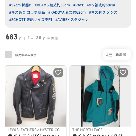
#52cm 状態B
#BEAMS 袖丈約58cm
#RAYBEAMS 袖丈約58cm
#キズあり コラボ商品
#KADOYA 着丈約62cm
#キズ有り メンズ
#SCHOTT 表記サイズ不明
#AVIREX スタジャン
683
1
30
件中
〜
件を表示
新着順
販売中のみ表示
LEWISLEATHERS×HYSTERICGLAMOUR
THE NORTH FACE
ライトニングジャケット
ライトジャケット(タグ付き)