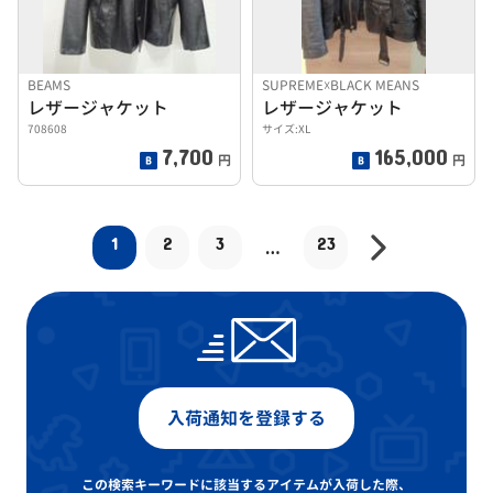
BEAMS
SUPREME☓BLACK MEANS
レザージャケット
レザージャケット
708608
サイズ:XL
7,700
165,000
円
円
1
2
3
23
…
入荷通知を登録する
この検索キーワードに該当するアイテムが入荷した際、