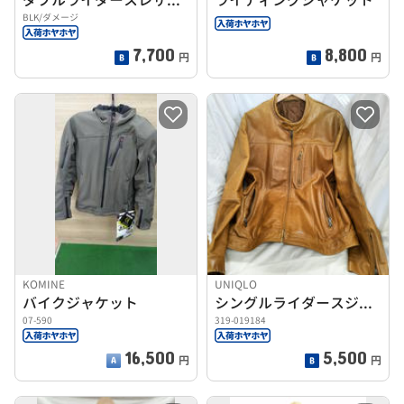
BLK/ダメージ
7,700
8,800
円
円
KOMINE
UNIQLO
バイクジャケット
シングルライダースジャケット
07-590
319-019184
16,500
5,500
円
円