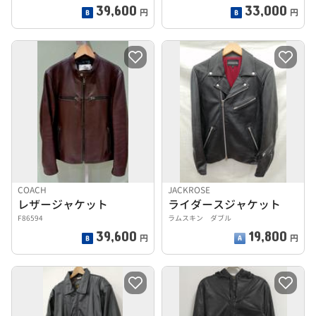
39,600
33,000
円
円
COACH
JACKROSE
レザージャケット
ライダースジャケット
F86594
ラムスキン ダブル
39,600
19,800
円
円