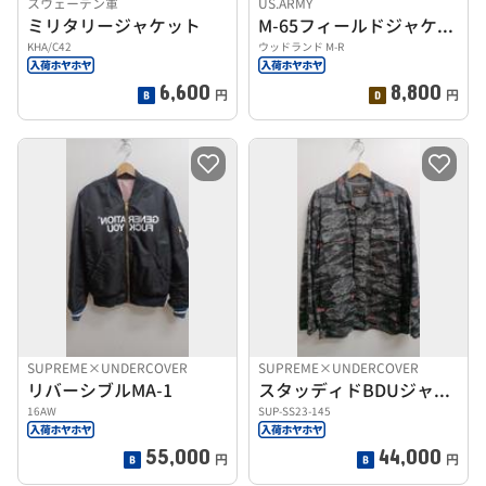
スウェーデン軍
US.ARMY
ミリタリージャケット
M-65フィールドジャケット
KHA/C42
ウッドランド M-R
6,600
8,800
円
円
SUPREME×UNDERCOVER
SUPREME×UNDERCOVER
リバーシブルMA-1
スタッディドBDUジャケット
16AW
SUP-SS23-145
55,000
44,000
円
円