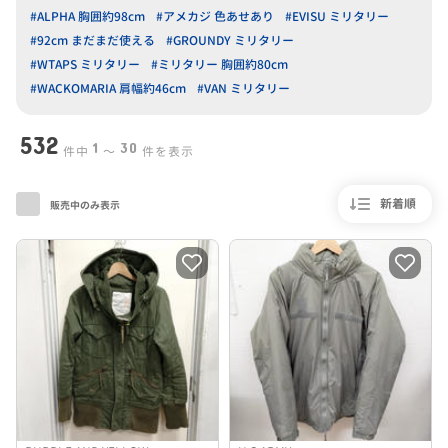
#ALPHA 胸囲約98cm
#アメカジ 色あせあり
#EVISU ミリタリー
#92cm まだまだ使える
#GROUNDY ミリタリー
#WTAPS ミリタリー
#ミリタリー 胸囲約80cm
#WACKOMARIA 肩幅約46cm
#VAN ミリタリー
532
1
30
件中
〜
件を表示
新着順
販売中のみ表示