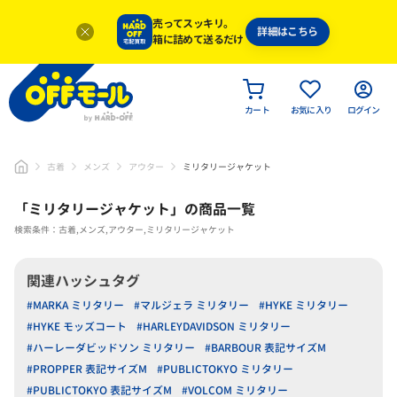
売ってスッキリ。
詳細はこちら
箱に詰めて送るだけ
カート
お気に入り
ログイン
古着
メンズ
アウター
ミリタリージャケット
「
ミリタリージャケット
」
の商品一覧
検索条件：古着,メンズ,アウター,ミリタリージャケット
関連ハッシュタグ
#MARKA ミリタリー
#マルジェラ ミリタリー
#HYKE ミリタリー
#HYKE モッズコート
#HARLEYDAVIDSON ミリタリー
#ハーレーダビッドソン ミリタリー
#BARBOUR 表記サイズM
#PROPPER 表記サイズM
#PUBLICTOKYO ミリタリー
#PUBLICTOKYO 表記サイズM
#VOLCOM ミリタリー