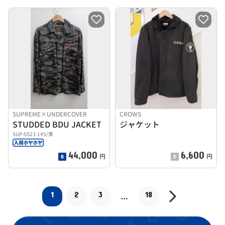
SUPREME×UNDERCOVER
CROWS
STUDDED BDU JACKET
ジャケット
SUP-SS23-145/黒
44,000
6,600
円
円
1
2
3
18
…