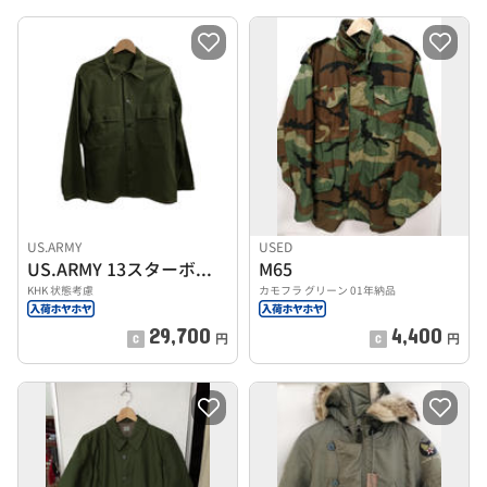
US.ARMY
USED
US.ARMY 13スターボタン ミリタリージャケット
M65
KHK 状態考慮
カモフラ グリーン 01年納品
29,700
4,400
円
円