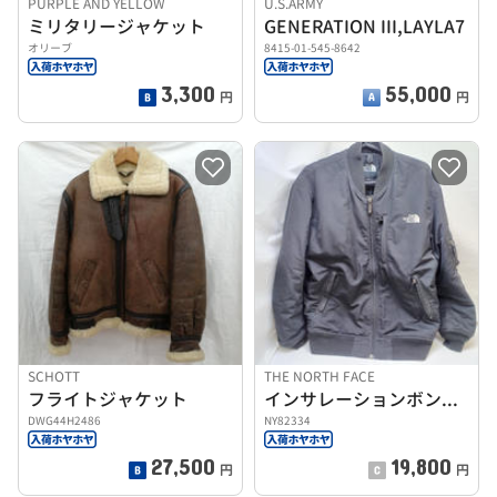
PURPLE AND YELLOW
U.S.ARMY
ミリタリージャケット
GENERATION III,LAYLA7
オリーブ
8415-01-545-8642
3,300
55,000
円
円
SCHOTT
THE NORTH FACE
フライトジャケット
インサレーションボンバージャケット
DWG44H2486
NY82334
27,500
19,800
円
円