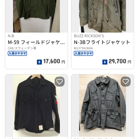
N.B.
BUZZ RICKSON'S
M-59 フィールドジャケット
N-3Bフライトジャケット
C48/スウェーデン軍
M13794/KHA
17,600
29,700
円
円