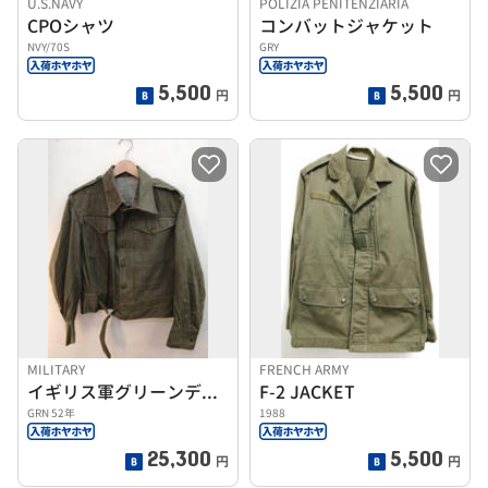
U.S.NAVY
POLIZIA PENITENZIARIA
CPOシャツ
コンバットジャケット
NVY/70S
GRY
5,500
5,500
円
円
MILITARY
FRENCH ARMY
イギリス軍グリーンデニムジャケット
F-2 JACKET
GRN 52年
1988
25,300
5,500
円
円