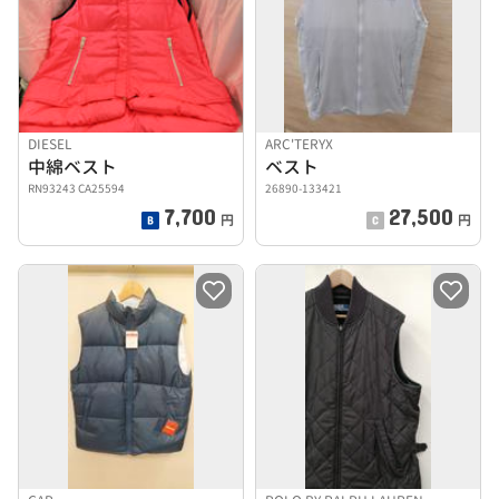
DIESEL
ARC'TERYX
中綿ベスト
ベスト
RN93243 CA25594
26890-133421
7,700
27,500
円
円