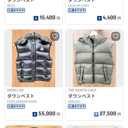
RED/L
18-10-44-10301
15,400
4,400
円
円
MONCLER
THE NORTH FACE
ダウンベスト
ダウンベスト
F20911A00096 68950
ND92261
55,000
27,500
円
円