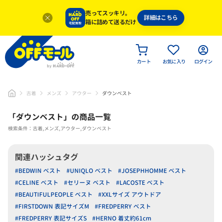
売ってスッキリ。
詳細はこちら
箱に詰めて送るだけ
カート
お気に入り
ログイン
古着
メンズ
アウター
ダウンベスト
「
ダウンベスト
」
の商品一覧
検索条件：古着,メンズ,アウター,ダウンベスト
関連ハッシュタグ
#BEDWIN ベスト
#UNIQLO ベスト
#JOSEPHHOMME ベスト
#CELINE ベスト
#セリーヌ ベスト
#LACOSTE ベスト
#BEAUTIFULPEOPLE ベスト
#XXLサイズ アウトドア
#FIRSTDOWN 表記サイズM
#FREDPERRY ベスト
#FREDPERRY 表記サイズS
#HERNO 着丈約61cm