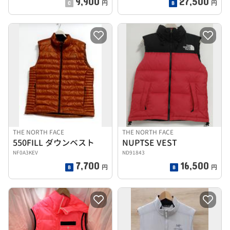
9,900
27,500
円
円
THE NORTH FACE
THE NORTH FACE
550FILL ダウンベスト
NUPTSE VEST
NF0A3KEV
ND91843
7,700
16,500
円
円