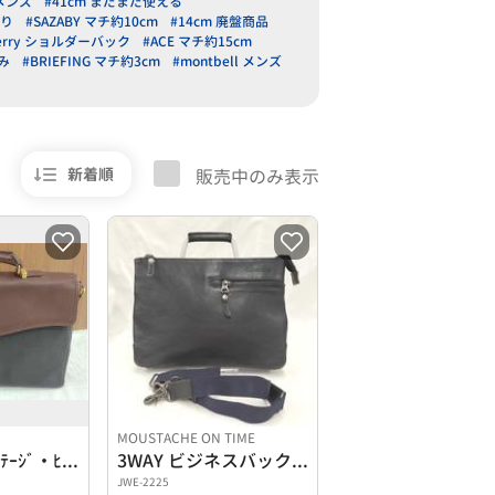
ィメンズ
#41cm まだまだ使える
あり
#SAZABY マチ約10cm
#14cm 廃盤商品
berry ショルダーバック
#ACE マチ約15cm
み
#BRIEFING マチ約3cm
#montbell メンズ
新着順
販売中のみ表示
MOUSTACHE ON TIME
DUNHILLｳﾞｨﾝﾃｰｼﾞ・ﾋﾞｼﾞﾈｽﾊﾞｯｸﾞ
3WAY ビジネスバック (S)
JWE-2225