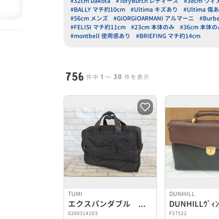
#32cm Dakota
#ToryBurch レディース
#38cm ウ
#BALLY マチ約10cm
#Ultima キズあり
#Ultima 傷
#56cm メンズ
#GIORGIOARMANI アルマーニ
#Bur
#FELISI マチ約11cm
#23cm 本体のみ
#36cm 本体の
#montbell 使用感あり
#BRIEFING マチ約14cm
756
1
30
件中
〜
件を表示
TUMI
DUNHILL
エクスパンダブル オーガナイザ
02603141D3
F57522