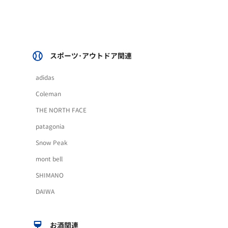
スポーツ･アウトドア関連
adidas
Coleman
THE NORTH FACE
patagonia
Snow Peak
mont bell
SHIMANO
DAIWA
お酒関連