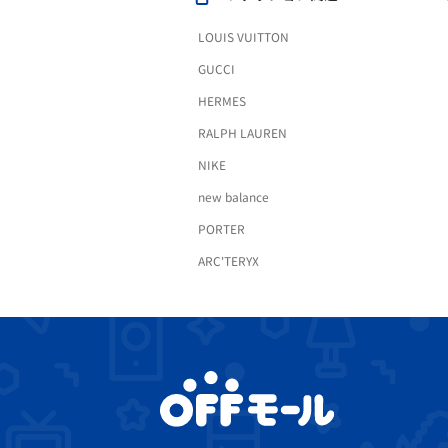
LOUIS VUITTON
GUCCI
HERMES
RALPH LAUREN
NIKE
new balance
PORTER
ARC'TERYX