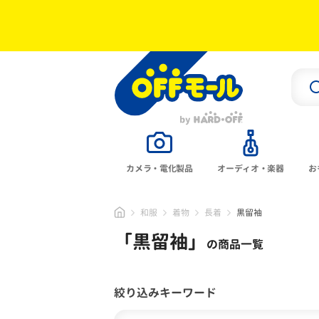
カメラ・電化製品
オーディオ・楽器
お
和服
着物
長着
黒留袖
「
黒留袖
」
の商品一覧
絞り込みキーワード