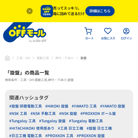
売ってスッキリ。
詳細はこちら
箱に詰めて送るだけ
カート
お気に入り
ログイン
工具・DIY
電動工具
締付・穴あけ
旋盤
「
旋盤
」
の商品一覧
検索条件：工具・DIY,電動工具,締付・穴あけ,旋盤
関連ハッシュタグ
#旋盤 研磨電動工具
#HiKOKI 旋盤
#YAMATO 工具
#YAMATO 旋盤
#NSK 工具
#NSK 手動工具
#NSK 旋盤
#PROXXON ボール盤
#Tungaloy 工具
#Tungaloy 旋盤
#Tungaloy 電動工具
#HITACHIKOKI 使用感あり
#工具 日立工機
#旋盤 日立工機
#日立工機 電動工具
#PROXXON 工具
#PROXXON 旋盤