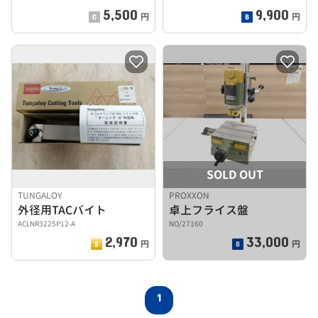
5,500
9,900
円
円
SOLD OUT
TUNGALOY
PROXXON
外径用TACバイト
卓上フライス盤
ACLNR3225P12-A
NO/27160
2,970
33,000
円
円
1