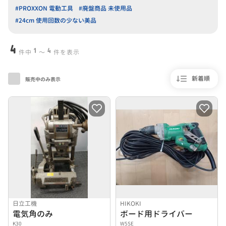
#PROXXON 電動工具
#廃盤商品 未使用品
#24cm 使用回数の少ない美品
4
1
4
件中
〜
件を表示
新着順
販売中のみ表示
日立工機
HIKOKI
電気角のみ
ボード用ドライバー
K30
W5SE