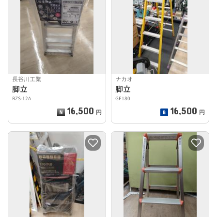
長谷川工業
ナカオ
脚立
脚立
RZS-12A
GF180
16,500
16,500
円
円