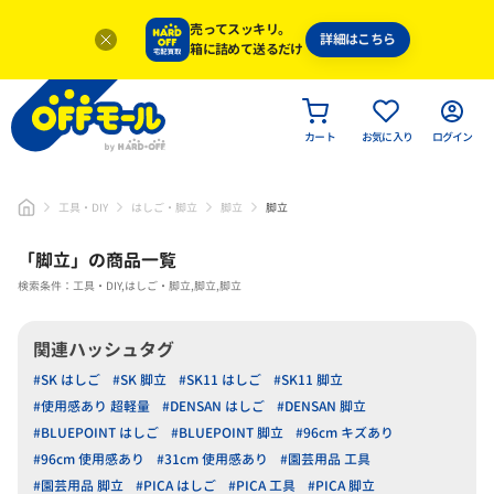
売ってスッキリ。
詳細はこちら
箱に詰めて送るだけ
カート
お気に入り
ログイン
工具・DIY
はしご・脚立
脚立
脚立
「
脚立
」
の商品一覧
検索条件：工具・DIY,はしご・脚立,脚立,脚立
関連ハッシュタグ
#SK はしご
#SK 脚立
#SK11 はしご
#SK11 脚立
#使用感あり 超軽量
#DENSAN はしご
#DENSAN 脚立
#BLUEPOINT はしご
#BLUEPOINT 脚立
#96cm キズあり
#96cm 使用感あり
#31cm 使用感あり
#園芸用品 工具
#園芸用品 脚立
#PICA はしご
#PICA 工具
#PICA 脚立