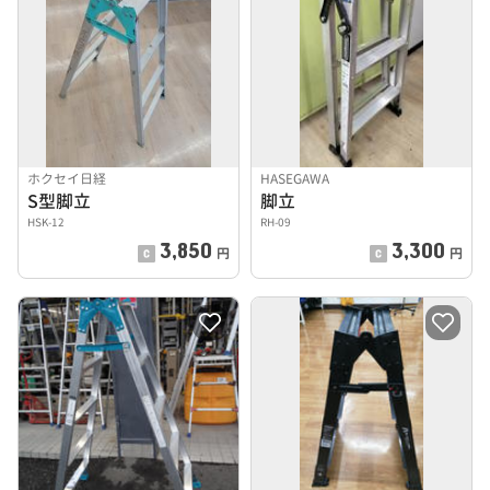
ホクセイ日経
HASEGAWA
S型脚立
脚立
HSK-12
RH-09
3,850
3,300
円
円