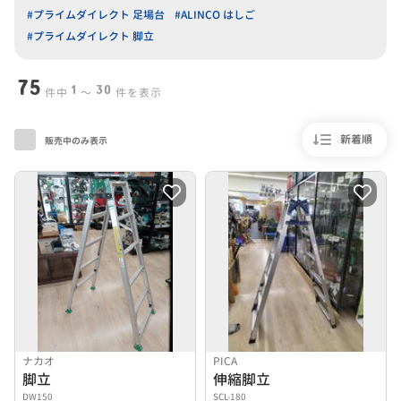
#プライムダイレクト 足場台
#ALINCO はしご
#プライムダイレクト 脚立
75
1
30
件中
〜
件を表示
新着順
販売中のみ表示
ナカオ
PICA
脚立
伸縮脚立
DW150
SCL-180