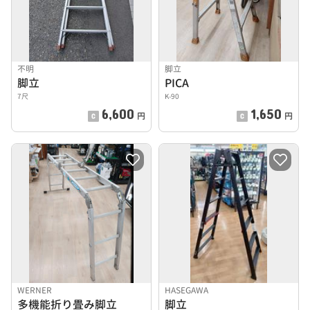
不明
脚立
脚立
PICA
7尺
K-90
6,600
1,650
円
円
WERNER
HASEGAWA
多機能折り畳み脚立
脚立