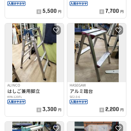
5,500
7,700
円
円
ALINCO
HASEGAW
はしご兼用脚立
アルミ踏台
KYN-120FL
SE2.0-6
3,300
2,200
円
円