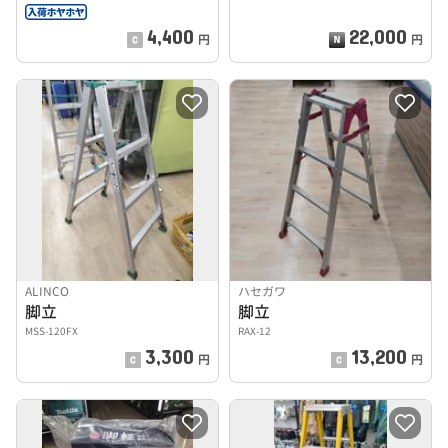
4,400
22,000
円
円
ALINCO
ハセガワ
脚立
脚立
MSS-120FX
RAX-12
3,300
13,200
円
円