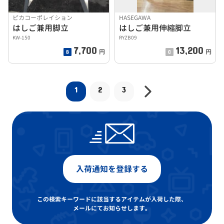
ピカコーポレイション
HASEGAWA
はしご兼用脚立
はしご兼用伸縮脚立
KW-150
RYZB09
7,700
13,200
円
円
1
2
3
入荷通知を登録する
この検索キーワードに該当するアイテムが入荷した際、
メールにてお知らせします。