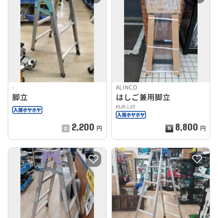
-
ALINCO
脚立
はしご兼用脚立
KUR-120
2,200
8,800
円
円