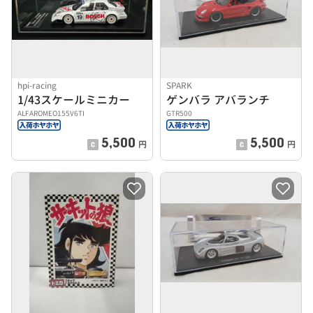
hpi-racing
SPARK
1/43スケールミニカー
ゲンバラ アバランチ
ALFAROMEO155V6TI
GTR500
5,500
5,500
円
円