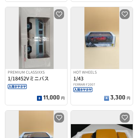
PREMIUM CLASSIXXS
HOT WHEELS
1/18452Vミニバス
1/43
FERRARI F2007
11,000
3,300
円
円