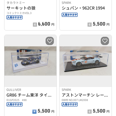
タカラトミー
SPARK
サーキットの狼
シュパン・962CR 1994
コミックトミカVOL.3
6,600
5,500
円
円
GULLIVER
SPARK
GR86 チーム東洋 タイヤドリフト
アストンマーチン レーシング
D1GP2025 #88
DBR9 NO.007 LM2008
5,500
5,500
円
円