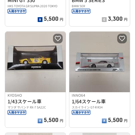
MINI GT 350
BMW 5 SERIES
HKS TOYOTA GR SUPRA 2020 TOKYO
BMW 5ER
5,500
3,300
円
円
KYOSHO
INNO64
1/43スケール車
1/64スケール車
マツダ サバンナ RX-7 SA22C
スカイライン GT-R R34
5,500
5,500
円
円