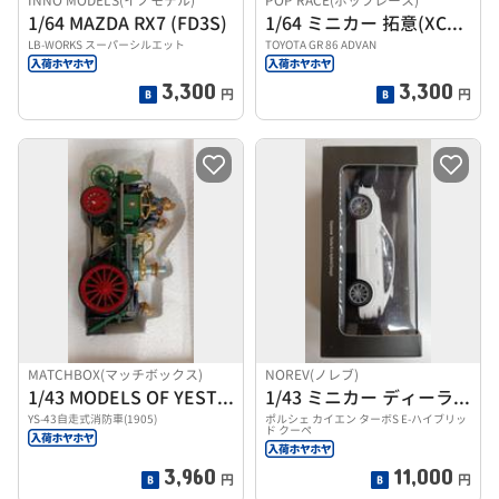
INNO MODELS(イノモデル)
POP RACE(ポップレース)
1/64 MAZDA RX7 (FD3S)
1/64 ミニカー 拓意(XCARTOYS)
LB-WORKS スーパーシルエット
TOYOTA GR 86 ADVAN
3,300
3,300
円
円
MATCHBOX(マッチボックス)
NOREV(ノレブ)
1/43 MODELS OF YESTERYEAR
1/43 ミニカー ディーラーモデル
YS-43自走式消防車(1905)
ポルシェ カイエン ターボS E-ハイブリッ
ド クーペ
3,960
11,000
円
円