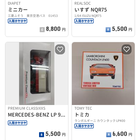
DIAPET
REALSOC
ミニカー
いすず NQR75
三菱ふそう 東京空港バス 01453
1/64 ISUZU NQR75
8,800
5,500
円
円
PREMIUM CLASSIXXS
TOMY TEC
MERCEDES-BENZ LP 911
トミカ
ランボルギーニ カウンタック LP400
5,500
6,600
円
円