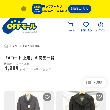
売ってスッキリ。
詳細はこちら
箱に詰めて送るだけ
カート
お気に入り
ログイン
#コート 上着の検索結果
「#
コート 上着
」
の商品一覧
検索条件：コート 上着
1,289
1
30
件中
〜
件を表示
人気順