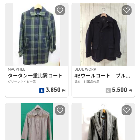
MACPHEE
BLUE WORK
タータン一重比翼コート
4Bウールコート ブルーワーク セレクト
グリーンネイビー系
濃紺 付属品欠品
3,850
5,500
円
円