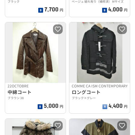
ブラック
ベージュ 破れ有り（補修済） Mサイズ
7,700
4,000
円
円
22OCTOBRE
COMME CA ISM CONTEMPORARY
中綿コート
ロングコート
ブラウン 38
ブラック×グレー
5,000
4,400
円
円