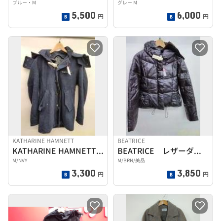
ブルー・M
グレー M
5,500
6,000
円
円
KATHARINE HAMNETT
BEATRICE
KATHARINE HAMNETT ウールコート
BEATRICE レザーダウンコート
M/NVY
M/BRN/美品
3,300
3,850
円
円