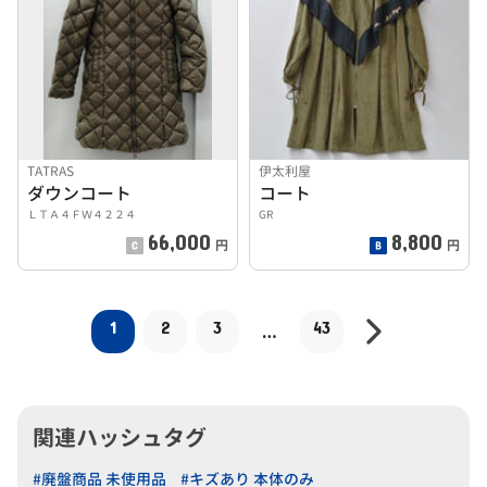
TATRAS
伊太利屋
ダウンコート
コート
ＬＴＡ４ＦＷ４２２４
GR
66,000
8,800
円
円
1
2
3
43
…
関連ハッシュタグ
#廃盤商品 未使用品
#キズあり 本体のみ