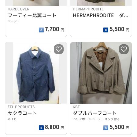
HARDCOVER
HERMAPHRODITE
フーディー比翼コート
HERMAPHRODITE ダウンコート
ベージュ
7,700
5,500
円
円
EEL PRODUCTS
KBF
サクラコート
ダブルハーフコート
ネイビー
ヘリンボーン ベージュ M タグ付き
8,800
5,500
円
円