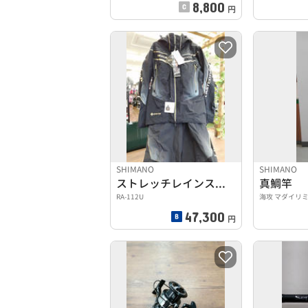
8,800
円
SHIMANO
SHIMANO
ストレッチレインスーツ
真鯛竿
RA-112U
海攻 マダイリミテ
47,300
円