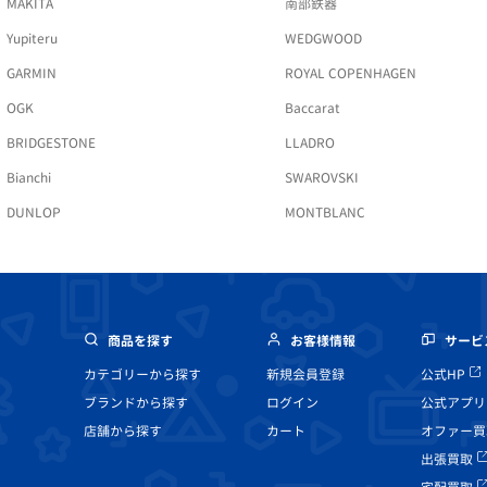
MAKITA
南部鉄器
Yupiteru
WEDGWOOD
GARMIN
ROYAL COPENHAGEN
OGK
Baccarat
BRIDGESTONE
LLADRO
Bianchi
SWAROVSKI
DUNLOP
MONTBLANC
商品を探す
お客様情報
サービ
カテゴリーから探す
新規会員登録
公式HP
ブランドから探す
ログイン
公式アプリ
店舗から探す
カート
オファー買
出張買取