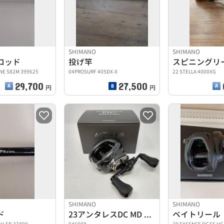
SHIMANO
SHIMANO
ロッド
投げ竿
スピニングリ
NE S82M 399625
04PROSURF 405DX-X
22 STELLA 4000XG
29,700
27,500
円
円
SHIMANO
SHIMANO
ド
23アンタレスDC MD HG右
ベイトリール