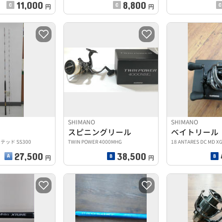
11,000
8,800
円
円
SHIMANO
SHIMANO
スピニングリール
ベイトリール
ッド SS300
TWIN POWER 4000MHG
18 ANTARES DC MD X
27,500
38,500
円
円