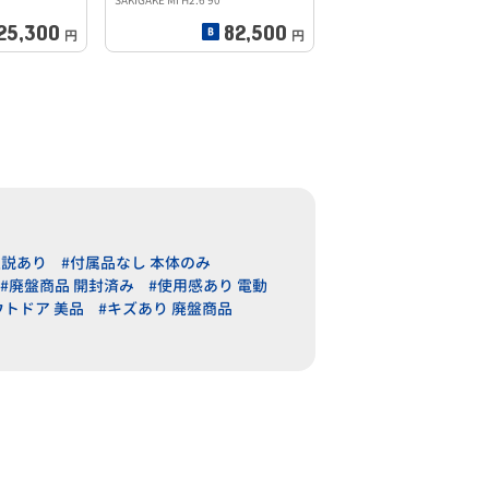
SAKIGAKE MI H2.6 90
25,300
82,500
円
円
取説あり
#付属品なし 本体のみ
#廃盤商品 開封済み
#使用感あり 電動
ウトドア 美品
#キズあり 廃盤商品