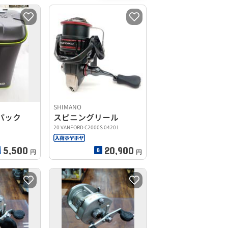
SHIMANO
パック
スピニングリール
20 VANFORD C2000S 04201
5,500
20,900
円
円