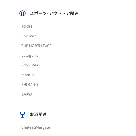
スポーツ･アウトドア関連
adidas
Coleman
THE NORTH FACE
patagonia
Snow Peak
mont bell
SHIMANO
DAIWA
お酒関連
ChateauMargaux