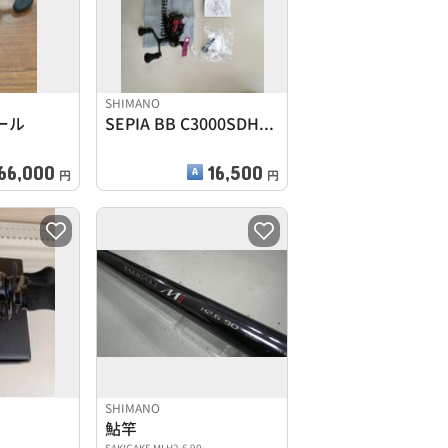
SHIMANO
ール
SEPIA BB C3000SDHHG
66,000
16,500
円
円
SHIMANO
鮎竿