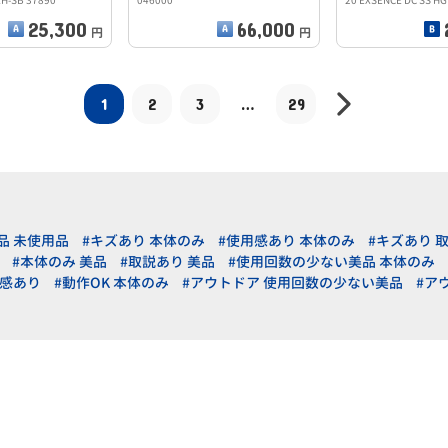
H-SB 37890
046000
20 EXSENCE DC SS HG
25,300
66,000
円
円
1
2
3
…
29
品 未使用品
#キズあり 本体のみ
#使用感あり 本体のみ
#キズあり 
#本体のみ 美品
#取説あり 美品
#使用回数の少ない美品 本体のみ
用感あり
#動作OK 本体のみ
#アウトドア 使用回数の少ない美品
#ア