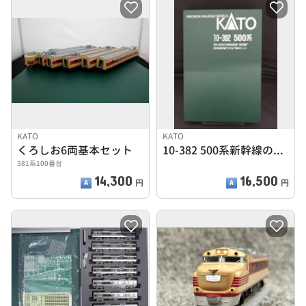
KATO
KATO
くろしお6両基本セット
10-382 500系新幹線のぞみ基本セット
381系100番台
14,300
16,500
円
円