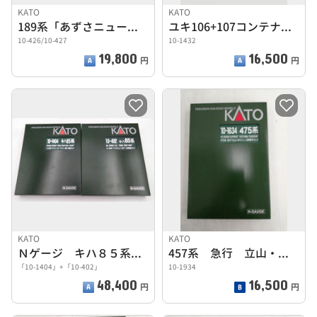
KATO
KATO
189系「あずさニューカラー」7両基本セット＋4両増結セット
ユキ106+107コンテナ無積載10両セット
10-426/10-427
10-1432
19,800
16,500
円
円
KATO
KATO
Ｎゲージ キハ８５系７両セット
457系 急行 立山・ゆのくに 6両基本セット
「10-1404」+「10-402」
10-1934
48,400
16,500
円
円