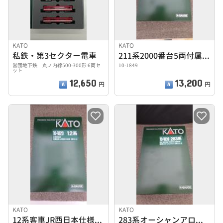
KATO
KATO
私鉄・第3セクター電車
211系2000番台5両付属編成セット
営団地下鉄 丸ノ内線500-300形 6両セ
10-1849
ット
12,650
13,200
円
円
KATO
KATO
12系客車JR西日本仕様6両セット
283系オーシャンアロー9両セット