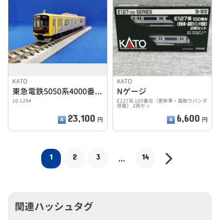
KATO
KATO
東急電鉄5050系4000番台渋谷ヒカリエ号１０両セット
Nゲージ
10-1294
E127系 100番台（更新車・霜取りパンダ
搭載） 2両セッ
23,100
6,600
円
円
1
2
3
14
…
関連ハッシュタグ