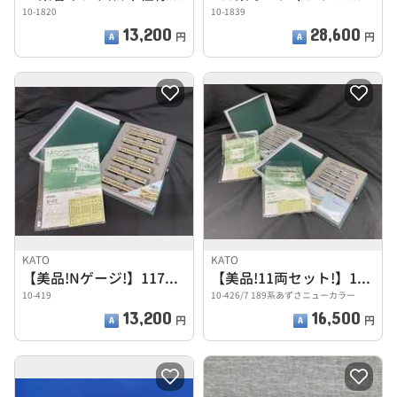
10-1820
10-1839
13,200
28,600
円
円
KATO
KATO
【美品!Nゲージ!】117系直流近郊電車6両セット
【美品!11両セット!】189系あずさニューカラー
10-419
10-426/7 189系あずさニューカラー
13,200
16,500
円
円