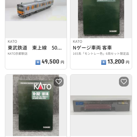
KATO
KATO
東武鉄道 東上線 50070型 室内灯入
Nゲージ車両 客車
KATO京都駅店
165系「モントレー色」6両セット限定品
49,500
13,200
円
円