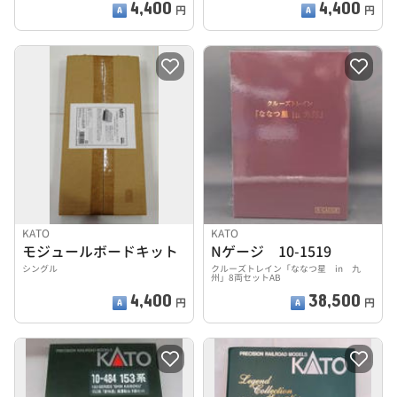
4,400
4,400
円
円
KATO
KATO
モジュールボードキット
Nゲージ 10-1519
シングル
クルーズトレイン「ななつ星 in 九
州」8両セットAB
4,400
38,500
円
円