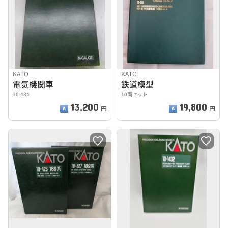
KATO
KATO
電気機関車
鉄道模型
10-484
10両セット
13,200
19,800
円
円