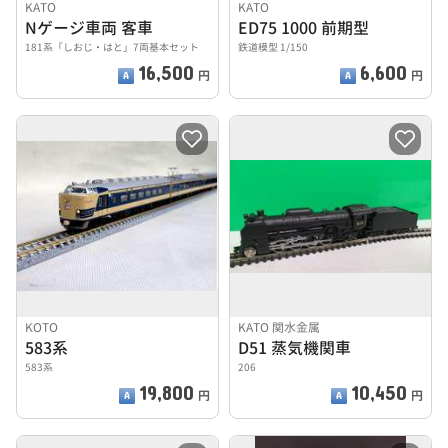
KATO
KATO
Nゲージ車両 客車
ED75 1000 前期型
181系「しおじ・はと」7両基本セット
鉄道模型 1/150
16,500
6,600
円
円
KOTO
KATO 関水金属
583系
D51 蒸気機関車
583系
206
19,800
10,450
円
円