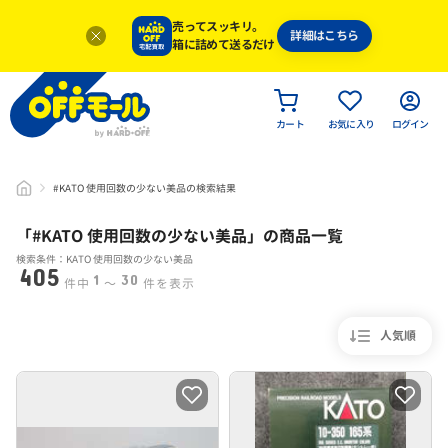
売ってスッキリ。
詳細はこちら
箱に詰めて送るだけ
カート
お気に入り
ログイン
#KATO 使用回数の少ない美品の検索結果
「#
KATO 使用回数の少ない美品
」
の商品一覧
検索条件：KATO 使用回数の少ない美品
405
1
30
件中
〜
件を表示
人気順