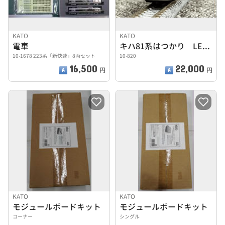
KATO
KATO
電車
キハ81系はつかり LEGEND COLLECTION
10-1678 223系「新快速」8両セット
10-820
16,500
22,000
円
円
KATO
KATO
モジュールボードキット
モジュールボードキット
コーナー
シングル