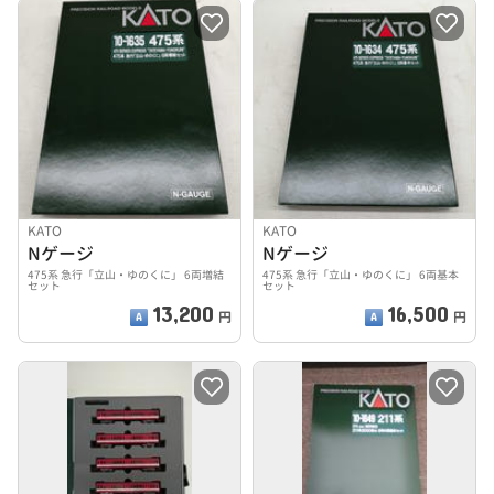
KATO
KATO
Nゲージ
Nゲージ
475系 急行「立山・ゆのくに」 6両増結
475系 急行「立山・ゆのくに」 6両基本
セット
セット
13,200
16,500
円
円