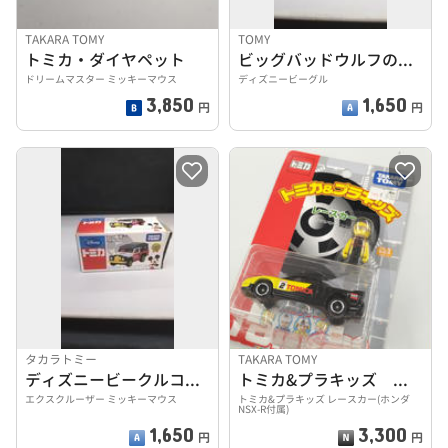
TAKARA TOMY
TOMY
トミカ・ダイヤペット
ビッグバッドウルフのストリートロッド
ドリームマスター ミッキーマウス
ディズニービーグル
3,850
1,650
円
円
タカラトミー
TAKARA TOMY
ディズニービークルコレクション
トミカ&プラキッズ レースカー（ホンダ NSX-R付属）
エクスクルーザー ミッキーマウス
トミカ&プラキッズ レースカー(ホンダ
NSX-R付属)
1,650
3,300
円
円