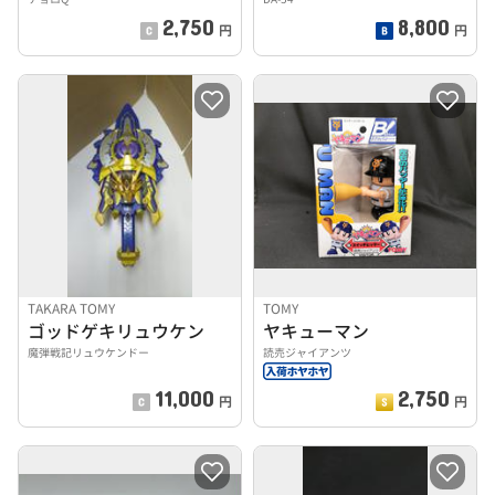
2,750
8,800
円
円
TAKARA TOMY
TOMY
ゴッドゲキリュウケン
ヤキューマン
魔弾戦記リュウケンドー
読売ジャイアンツ
11,000
2,750
円
円