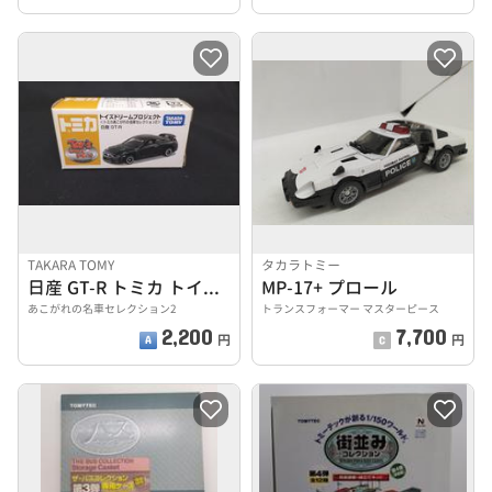
TAKARA TOMY
タカラトミー
日産 GT-R トミカ トイズドリームプロジェクト
MP-17+ プロール
あこがれの名車セレクション2
トランスフォーマー マスターピース
2,200
7,700
円
円