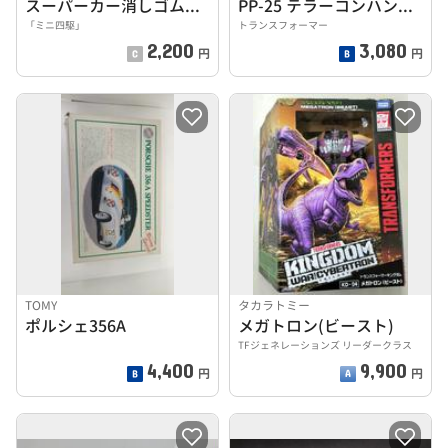
スーパーカー消しゴムセット
PP-25 テラーコンハングルー
「ミニ四駆」
トランスフォーマー
2,200
3,080
円
円
TOMY
タカラトミー
ポルシェ356A
メガトロン(ビースト)
TFジェネレーションズ リーダークラス
4,400
9,900
円
円