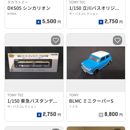
タカラトミー
TOMY TEC
DXS05 シンカリオン
1/150 立川バスオリジナルバスセットII
N700A
ザ・バスコレクション
5,500
2,750
円
円
TOMY TEC
TOMY
1/150 東急バスタンデムライナー7304号車
BLMC ミニクーパーS
ザ・バスコレクション
トミカ
2,750
8,800
円
円