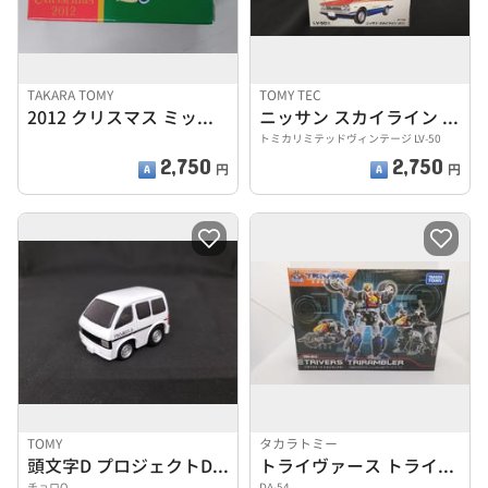
TAKARA TOMY
TOMY TEC
2012 クリスマス ミッキーのロードスター
ニッサン スカイライン バン
トミカリミテッドヴィンテージ LV-50
2,750
2,750
円
円
TOMY
タカラトミー
頭文字D プロジェクトD機材車 シークレット
トライヴァース トライランブラー
チョロQ
DA-54