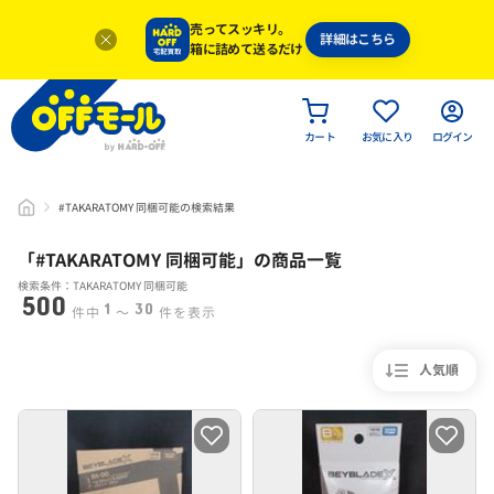
売ってスッキリ。
詳細はこちら
箱に詰めて送るだけ
カート
お気に入り
ログイン
#TAKARATOMY 同梱可能の検索結果
「#
TAKARATOMY 同梱可能
」
の商品一覧
検索条件：TAKARATOMY 同梱可能
500
1
30
件中
〜
件を表示
人気順