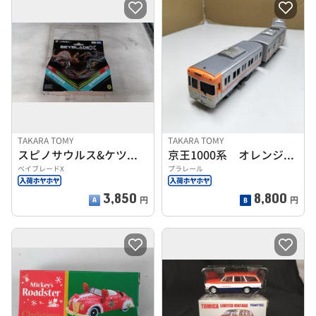
TAKARA TOMY
TAKARA TOMY
スピノサウルス&ケツァルコアトルス
京王1000系 オレンジベージュ
ベイブレードX
プラレール
3,850
8,800
円
円