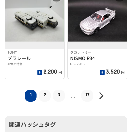
TOMY
タカラトミー
プラレール
NISMO R34
JR九州特急
GT-R Z-TUNE
2,200
3,520
円
円
1
2
3
17
…
関連ハッシュタグ