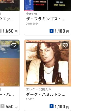
)
東芝EMI
ブレッド、スウエット&ティアーズ「グレイテスト・ヒット」
ザ・フラミンゴス・ミート・ザ・ムーングロウズ～オン・ザ・ダス
20YB-2064
1,650
1,100
円
円
)
エレクトラ(輸入 米)
リトル・リバー・バンド「ビギニングス」
ダーク・ハミルトン「ミーツ・ミー・アット・ザ・クラックス」
6E-125
550
1,100
円
円