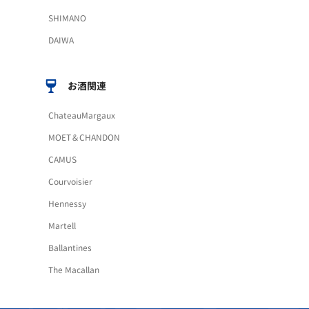
SHIMANO
DAIWA
お酒関連
ChateauMargaux
MOET＆CHANDON
CAMUS
Courvoisier
Hennessy
Martell
Ballantines
The Macallan