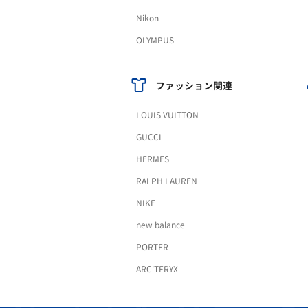
Nikon
OLYMPUS
ファッション関連
LOUIS VUITTON
GUCCI
HERMES
RALPH LAUREN
NIKE
new balance
PORTER
ARC'TERYX