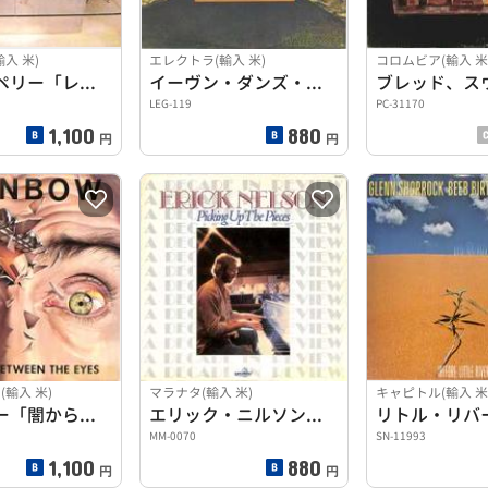
入 米)
エレクトラ(輸入 米)
コロムビア(輸入 米
ジョー・ペリー「レット・ザ・ミュージック・ドゥ・ザ・トーキン
イーヴン・ダンズ・ジャグ・バンド「ソング・オブ・ザ・サザン～
LEG-119
PC-31170
1,100
880
円
円
輸入 米)
マラナタ(輸入 米)
キャピトル(輸入 米
レインボー「闇からの一撃」
エリック・ニルソン「ピッキング・アップ・ザ・ピーシズ」
MM-0070
SN-11993
1,100
880
円
円