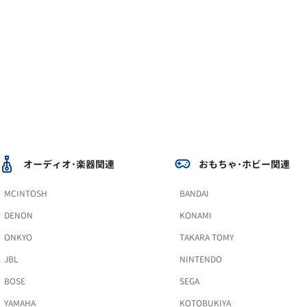
オーディオ･楽器関連
おもちゃ･ホビー関連
MCINTOSH
BANDAI
DENON
KONAMI
ONKYO
TAKARA TOMY
JBL
NINTENDO
BOSE
SEGA
YAMAHA
KOTOBUKIYA