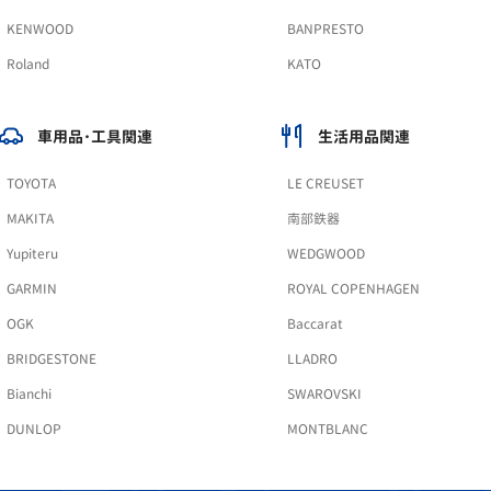
KENWOOD
BANPRESTO
Roland
KATO
車用品･工具関連
生活用品関連
TOYOTA
LE CREUSET
MAKITA
南部鉄器
Yupiteru
WEDGWOOD
GARMIN
ROYAL COPENHAGEN
OGK
Baccarat
BRIDGESTONE
LLADRO
Bianchi
SWAROVSKI
DUNLOP
MONTBLANC