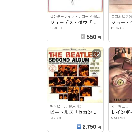
センターライン・レコード(輸入 米)
コロムビア(輸
ジューデス・ダウ「アイ・ラヴ・アメリカ」
CPI-8001
PC-36388
550
円
キャピトル(輸入 米)
マーキュリー(
ビートルズ「セカンド・アルバム」
ST-2080
SRM-14041
2,750
円