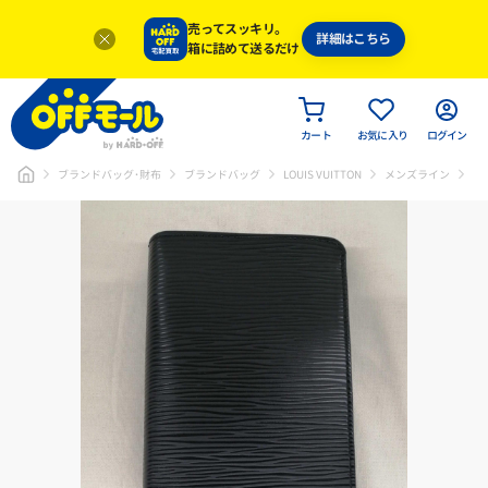
売ってスッキリ。
詳細はこちら
箱に詰めて送るだけ
カート
お気に入り
ログイン
ブランドバッグ･財布
ブランドバッグ
LOUIS VUITTON
メンズライン
エ