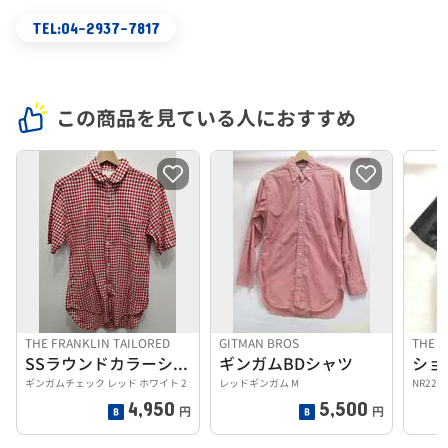
TEL:04-2937-7817
この商品を見ている人におすすめ
THE FRANKLIN TAILORED
GITMAN BROS
THE N
SSラウンドカラーシャツ
ギンガムBDシャツ
ギンガムチェック レッド ホワイト 2
レッドギンガム M
NR2255
4,950
5,500
円
円