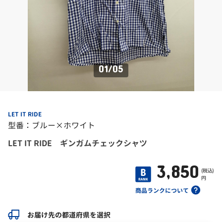
01
/
05
LET IT RIDE
型番：ブルー×ホワイト
LET IT RIDE ギンガムチェックシャツ
3,850
(税込)
円
商品ランクについて
お届け先の都道府県を選択