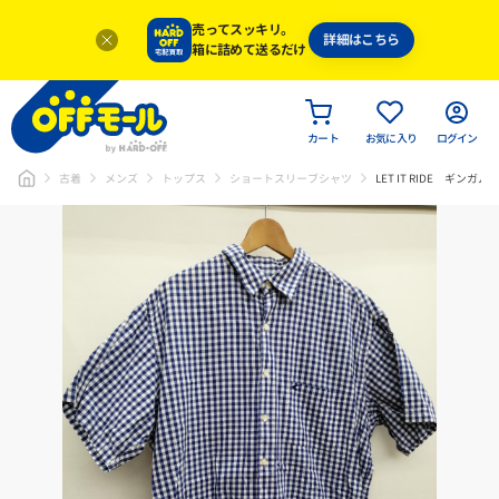
売ってスッキリ。
詳細はこちら
箱に詰めて送るだけ
カート
お気に入り
ログイン
古着
メンズ
トップス
ショートスリーブシャツ
LET IT RIDE ギン