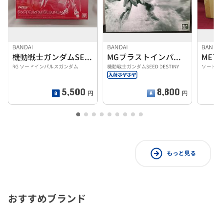
BANDAI
BANDAI
BAND
機動戦士ガンダムSEED
MGブラストインパルスガンダム
MET
RG ソードインパルスガンダム
機動戦士ガンダムSEED DESTINY
ソードイ
5,500
8,800
円
円
もっと見る
おすすめブランド