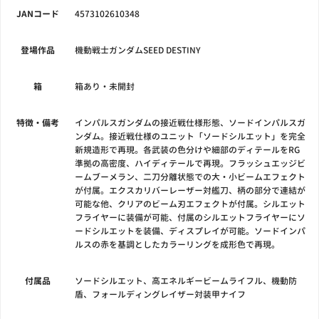
JANコード
4573102610348
登場作品
機動戦士ガンダムSEED DESTINY
箱
箱あり・未開封
特徴・備考
インパルスガンダムの接近戦仕様形態、ソードインパルスガ
ンダム。接近戦仕様のユニット「ソードシルエット」を完全
新規造形で再現。各武装の色分けや細部のディテールをRG
準拠の高密度、ハイディテールで再現。フラッシュエッジビ
ームブーメラン、二刀分離状態での大・小ビームエフェクト
が付属。エクスカリバーレーザー対艦刀、柄の部分で連結が
可能な他、クリアのビーム刃エフェクトが付属。シルエット
フライヤーに装備が可能、付属のシルエットフライヤーにソ
ードシルエットを装備、ディスプレイが可能。ソードインパ
ルスの赤を基調としたカラーリングを成形色で再現。
付属品
ソードシルエット、高エネルギービームライフル、機動防
盾、フォールディングレイザー対装甲ナイフ