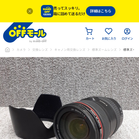
売ってスッキリ。
詳細はこちら
箱に詰めて送るだけ
カート
お気に入り
ログイン
カメラ
交換レンズ
キャノン用交換レンズ
標準ズームレンズ
標準ズーム