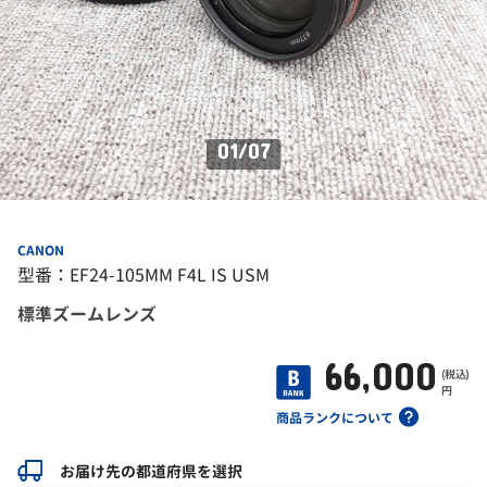
01
/
07
CANON
型番：EF24-105MM F4L IS USM
標準ズームレンズ
66,000
(税込)
円
商品ランクについて
お届け先の都道府県を選択