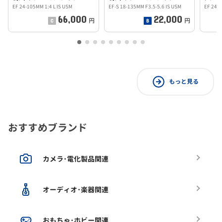
EF 24-105MM 1:4 L IS USM
EF-S 18-135MM F3.5-5.6 IS USM
EF 24-
66,000
22,000
円
円
もっと見る
おすすめブランド
カメラ･電化製品関連
オーディオ･楽器関連
おもちゃ･ホビー関連