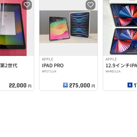
APPLE
APPLE
RO第2世代
IPAD PRO
MP273J/A
MHRD3J/A
22,000
275,000
1
円
円