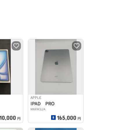
APPLE
IPAD PRO
MNXW3J/A
10,000
165,000
円
円