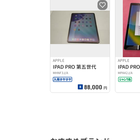
APPLE
APPLE
IPAD PRO 第五世代
IPAD P
MHNF3J/A
MPA42J/A
88,000
円