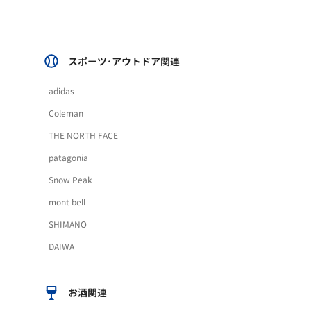
スポーツ･アウトドア関連
adidas
Coleman
THE NORTH FACE
patagonia
Snow Peak
mont bell
SHIMANO
DAIWA
お酒関連