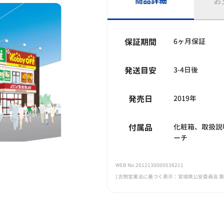
商品詳細
お
保証期間
6ヶ月保証
発送目安
3-4日後
発売日
2019年
付属品
化粧箱、取扱説
ーチ
WEB No.2012130000038211
[ 古物営業法に基づく表示：宮城県公安委員会 第221