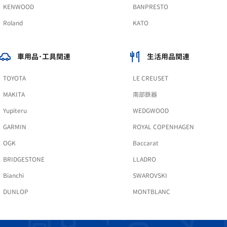
KENWOOD
BANPRESTO
Roland
KATO
車用品･工具関連
生活用品関連
TOYOTA
LE CREUSET
MAKITA
南部鉄器
Yupiteru
WEDGWOOD
GARMIN
ROYAL COPENHAGEN
OGK
Baccarat
BRIDGESTONE
LLADRO
Bianchi
SWAROVSKI
DUNLOP
MONTBLANC