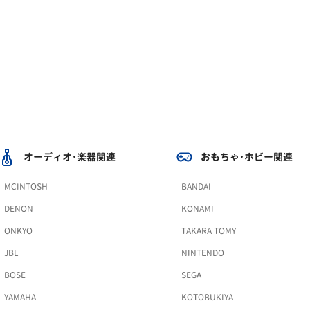
オーディオ･楽器関連
おもちゃ･ホビー関連
MCINTOSH
BANDAI
DENON
KONAMI
ONKYO
TAKARA TOMY
JBL
NINTENDO
BOSE
SEGA
YAMAHA
KOTOBUKIYA