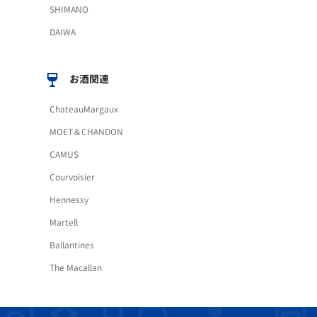
SHIMANO
DAIWA
お酒関連
ChateauMargaux
MOET＆CHANDON
CAMUS
Courvoisier
Hennessy
Martell
Ballantines
The Macallan