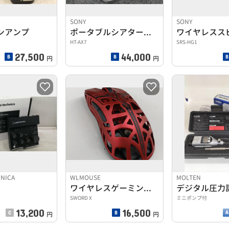
SONY
SONY
ンアンプ
ポータブルシアターシステム
ワイヤレスス
HT-AX7
SRS-HG1
27,500
44,000
円
円
HNICA
WLMOUSE
MOLTEN
ワイヤレスゲーミングマウス
デジタル圧力
SWORD X
ミニポンプ付
13,200
16,500
円
円