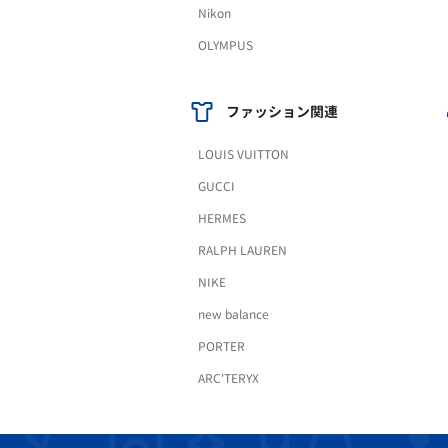
Nikon
OLYMPUS
ファッション関連
LOUIS VUITTON
GUCCI
HERMES
RALPH LAUREN
NIKE
new balance
PORTER
ARC'TERYX