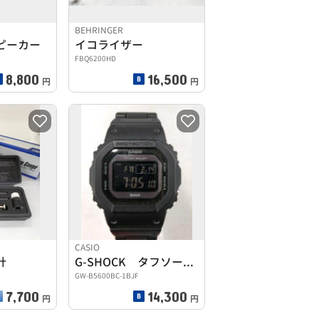
BEHRINGER
ピーカー
イコライザー
FBQ6200HD
8,800
16,500
円
円
CASIO
計
G-SHOCK タフソーラー腕時計
GW-B5600BC-1BJF
7,700
14,300
円
円