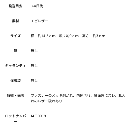
発送目安
3-4日後
素材
エピレザー
サイズ
横：約14.5ｃｍ 縦：約9ｃｍ 高さ：約3ｃｍ
箱
無し
ギャランティ
無し
保護袋
無し
特徴・備考
ファスナーのメッキ剥がれ、内側汚れ、底面角にスレ、札入
れのレザー破れあり
ロットナンバ
ＭＩ0919
ー