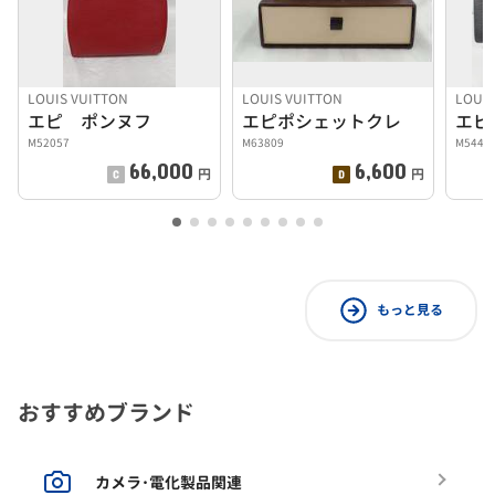
LOUIS VUITTON
LOUIS VUITTON
LOUIS
エピ ポンヌフ
エピポシェットクレ
M52057
M63809
M5442
66,000
6,600
円
円
もっと見る
おすすめブランド
カメラ･電化製品関連