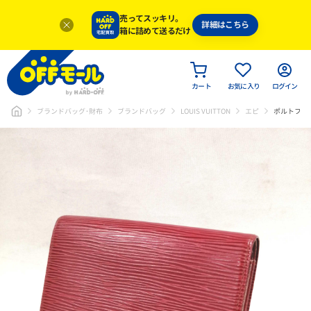
売ってスッキリ。
詳細はこちら
箱に詰めて送るだけ
カート
お気に入り
ログイン
ブランドバッグ･財布
ブランドバッグ
LOUIS VUITTON
エピ
ポルトフォ