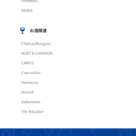
SHIMANO
DAIWA
お酒関連
ChateauMargaux
MOET＆CHANDON
CAMUS
Courvoisier
Hennessy
Martell
Ballantines
The Macallan