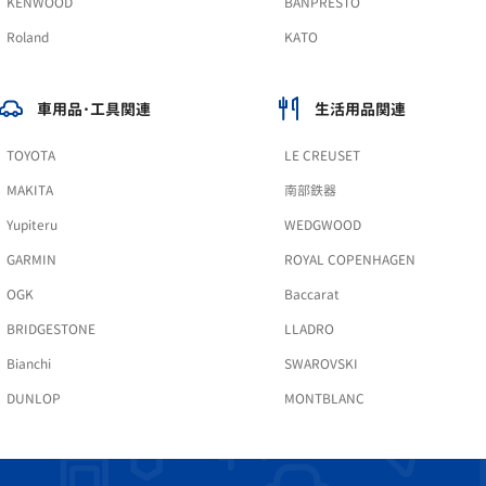
KENWOOD
BANPRESTO
Roland
KATO
車用品･工具関連
生活用品関連
TOYOTA
LE CREUSET
MAKITA
南部鉄器
Yupiteru
WEDGWOOD
GARMIN
ROYAL COPENHAGEN
OGK
Baccarat
BRIDGESTONE
LLADRO
Bianchi
SWAROVSKI
DUNLOP
MONTBLANC