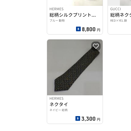
HERMES
GUCCI
総柄シルクプリントタイ
総柄ネク
ブルー 動物
RED×YEL 鎖
8,800
円
HERMES
ネクタイ
ネイビー 総柄
3,300
円