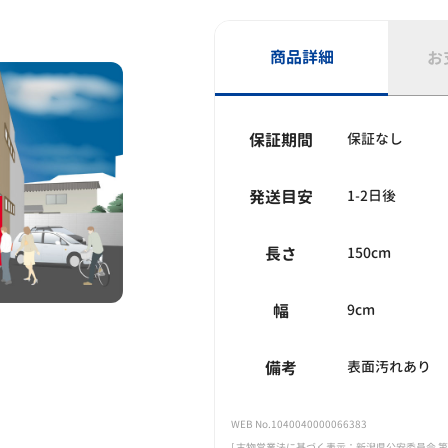
商品詳細
お
保証期間
保証なし
発送目安
1-2日後
長さ
150cm
幅
9cm
備考
表面汚れあり
WEB No.1040040000066383
[ 古物営業法に基づく表示：新潟県公安委員会 第461