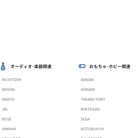
オーディオ･楽器関連
おもちゃ･ホビー関連
MCINTOSH
BANDAI
DENON
KONAMI
ONKYO
TAKARA TOMY
JBL
NINTENDO
BOSE
SEGA
YAMAHA
KOTOBUKIYA