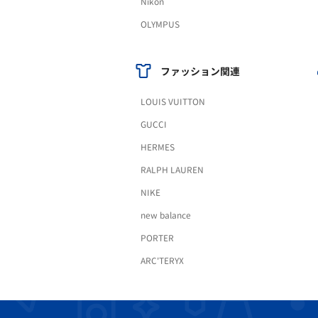
Nikon
OLYMPUS
ファッション関連
LOUIS VUITTON
GUCCI
HERMES
RALPH LAUREN
NIKE
new balance
PORTER
ARC'TERYX