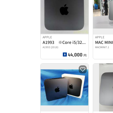
APPLE
APPLE
A1993 ※Core i5/32GB/SSD512GB
MAC MIN
A1993 (2018)
MACMINI7.1
44,000
円