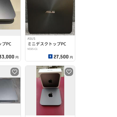
ASUS
ップPC
ミニデスクトップPC
VC65-C1
33,000
27,500
円
円