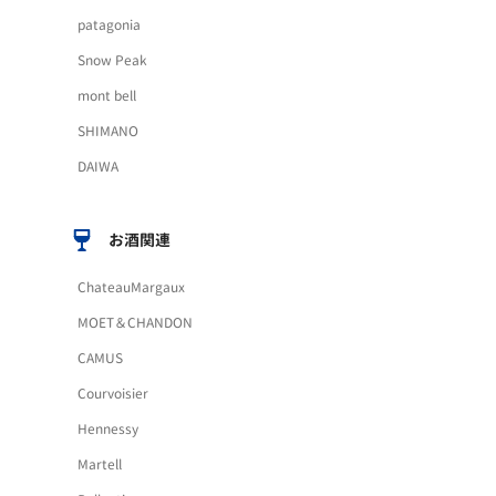
patagonia
Snow Peak
mont bell
SHIMANO
DAIWA
お酒関連
ChateauMargaux
MOET＆CHANDON
CAMUS
Courvoisier
Hennessy
Martell