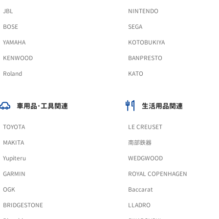
JBL
NINTENDO
BOSE
SEGA
YAMAHA
KOTOBUKIYA
KENWOOD
BANPRESTO
Roland
KATO
車用品･工具関連
生活用品関連
TOYOTA
LE CREUSET
MAKITA
南部鉄器
Yupiteru
WEDGWOOD
GARMIN
ROYAL COPENHAGEN
OGK
Baccarat
BRIDGESTONE
LLADRO