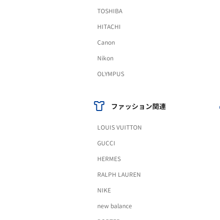
TOSHIBA
HITACHI
Canon
Nikon
OLYMPUS
ファッション関連
LOUIS VUITTON
GUCCI
HERMES
RALPH LAUREN
NIKE
new balance