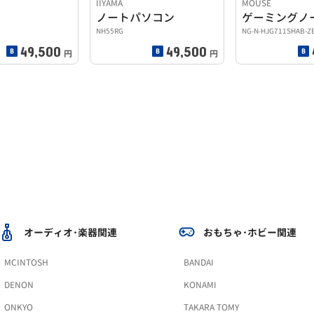
IIYAMA
MOUSE
ノートパソコン
ゲーミングノ
NH55RG
NG-N-HJG711SHAB-Z
49,500
49,500
円
円
オーディオ･楽器関連
おもちゃ･ホビー関連
MCINTOSH
BANDAI
DENON
KONAMI
ONKYO
TAKARA TOMY