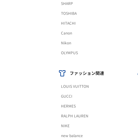
SHARP
TOSHIBA
HITACHI
Canon
Nikon
OLYMPUS
ファッション関連
LOUIS VUITTON
GUCCI
HERMES
RALPH LAUREN
NIKE
new balance