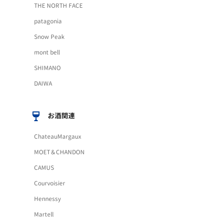
THE NORTH FACE
patagonia
Snow Peak
mont bell
SHIMANO
DAIWA
お酒関連
ChateauMargaux
MOET＆CHANDON
CAMUS
Courvoisier
Hennessy
Martell