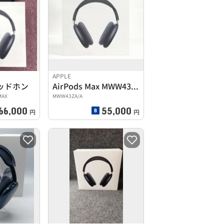
APPLE
ッドホン
AirPods Max MWW43ZA/A
MAX
MWW43ZA/A
66,000
55,000
円
円