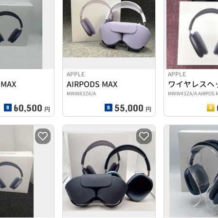
APPLE
APPLE
 MAX
AIRPODS MAX
ワイヤレスヘ
MWW83ZA/A
MWW43ZA/A AIRPOS 
60,500
55,000
円
円