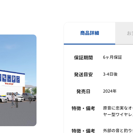
商品詳細
お
保証期間
6ヶ月保証
発送目安
3-4日後
発売日
2024年
特徴・備考
原音に忠実なオ
ヤー型ワイヤレ
特徴・備考
外部の音と釣り