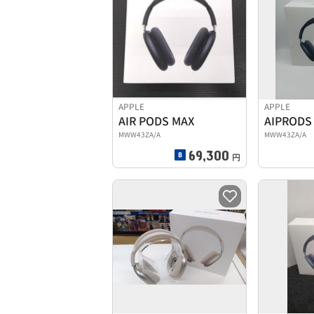
APPLE
APPLE
AIR PODS MAX
AIPRODS
MWW43ZA/A
MWW43ZA/A
69,300
円