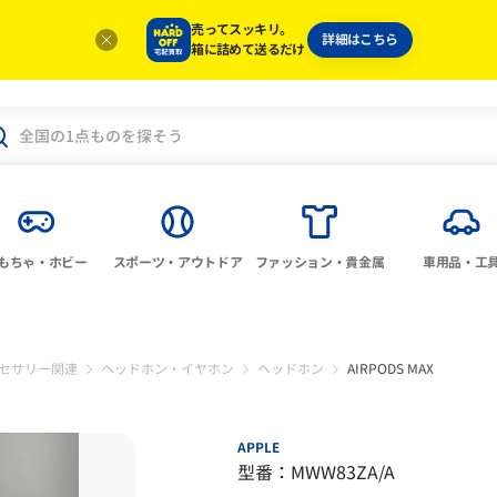
売ってスッキリ。
詳細はこちら
箱に詰めて送るだけ
もちゃ・ホビー
スポーツ・アウトドア
ファッション・貴金属
車用品・工
セサリー関連
ヘッドホン・イヤホン
ヘッドホン
AIRPODS MAX
APPLE
型番：MWW83ZA/A