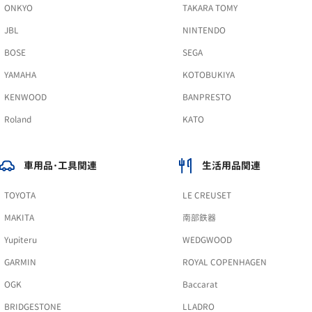
ONKYO
TAKARA TOMY
JBL
NINTENDO
BOSE
SEGA
YAMAHA
KOTOBUKIYA
KENWOOD
BANPRESTO
Roland
KATO
車用品･工具関連
生活用品関連
TOYOTA
LE CREUSET
MAKITA
南部鉄器
Yupiteru
WEDGWOOD
GARMIN
ROYAL COPENHAGEN
OGK
Baccarat
BRIDGESTONE
LLADRO