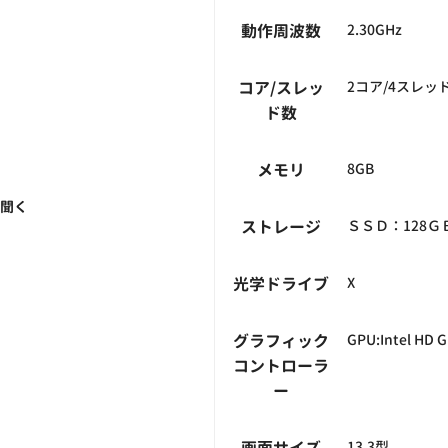
動作周波数
2.30GHz
コア/スレッ
2コア/4スレッ
ド数
メモリ
8GB
く聞く
ストレージ
ＳＳＤ：128Ｇ
光学ドライブ
X
グラフィック
GPU:Intel HD G
コントローラ
ー
13.3型