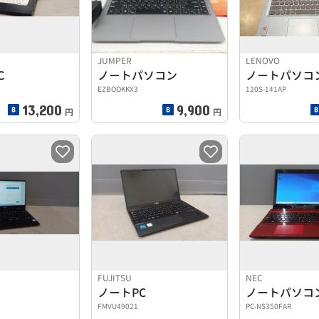
JUMPER
LENOVO
Ｃ
ノートパソコン
ノートパソコ
EZBOOKKX3
120S-141AP
13,200
9,900
円
円
FUJITSU
NEC
ノートPC
ノートパソコ
FMVU49021
PC-NS350FAR