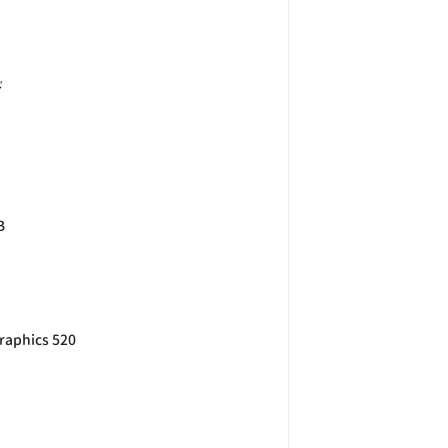
ド
Ｂ
raphics 520