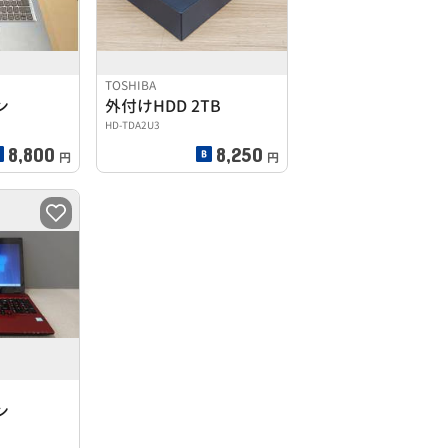
TOSHIBA
ン
外付けHDD 2TB
HD-TDA2U3
8,800
8,250
円
円
ン