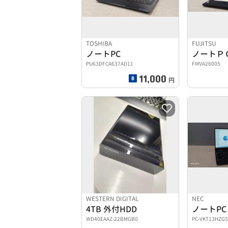
TOSHIBA
FUJITSU
ノートPC
ノートＰ
PU63DFCA637AD11
FMVA26005
11,000
円
WESTERN DIGITAL
NEC
4TB 外付HDD
ノートPC
WD40EAAZ-22BMGB0
PC-VKT13HZG5