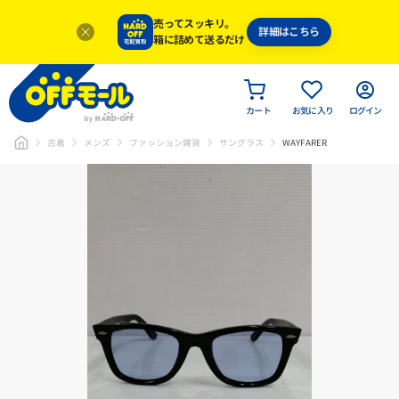
売ってスッキリ。
詳細はこちら
箱に詰めて送るだけ
カート
お気に入り
ログイン
古着
メンズ
ファッション雑貨
サングラス
WAYFARER