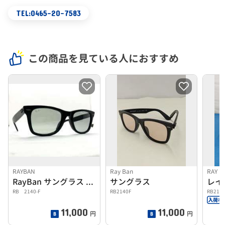
TEL:0465-20-7583
この商品を見ている人におすすめ
RAYBAN
Ray Ban
RAY B
RayBan サングラス レイバン
サングラス
RB 2140-F
RB2140F
RB2140
11,000
11,000
円
円