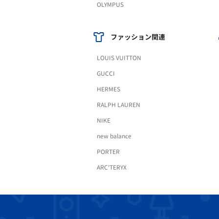
OLYMPUS
ファッション関連
LOUIS VUITTON
GUCCI
HERMES
RALPH LAUREN
NIKE
new balance
PORTER
ARC'TERYX