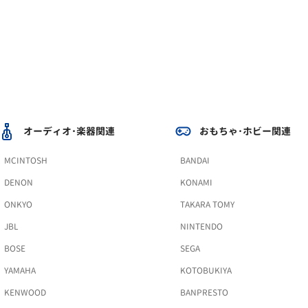
オーディオ･楽器関連
おもちゃ･ホビー関連
MCINTOSH
BANDAI
DENON
KONAMI
ONKYO
TAKARA TOMY
JBL
NINTENDO
BOSE
SEGA
YAMAHA
KOTOBUKIYA
KENWOOD
BANPRESTO