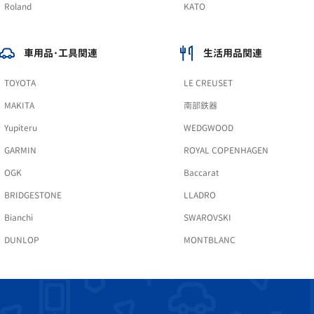
Roland
KATO
車用品･工具関連
生活用品関連
TOYOTA
LE CREUSET
MAKITA
南部鉄器
Yupiteru
WEDGWOOD
GARMIN
ROYAL COPENHAGEN
OGK
Baccarat
BRIDGESTONE
LLADRO
Bianchi
SWAROVSKI
DUNLOP
MONTBLANC