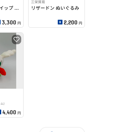
三栄貿易
三栄貿易 マホイップ トリプルミックス ハートアメざいく
リザードン ぬいぐるみ
3,300
2,200
円
円
ム)
4,400
円