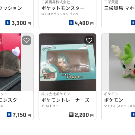
三英貿易株式会社
三栄貿易
クッション
ポケットモンスター
ぽてはぐクッション ゴンベ
3,300
4,400
円
円
ンター
株式会社ポケモン
ポケモン
モンスター
ポケモントレーナーズ
ポケモン
るみ
チリ&ドオー
シェイミ (スカイフォル
7,150
2,200
円
円