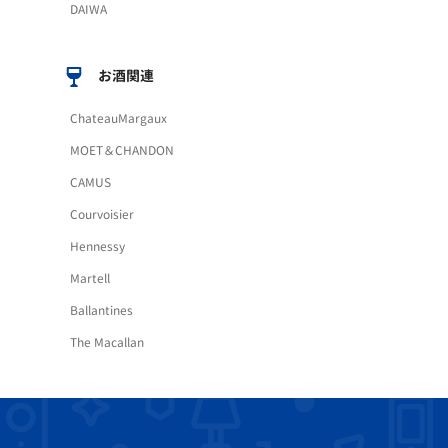
DAIWA
お酒関連
ChateauMargaux
MOET＆CHANDON
CAMUS
Courvoisier
Hennessy
Martell
Ballantines
The Macallan