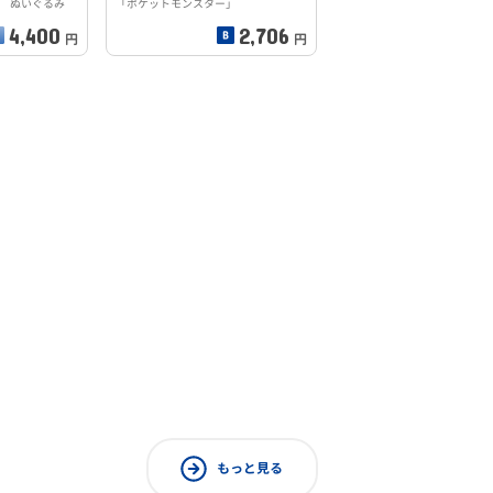
Y ぬいぐるみ
「ポケットモンスター」
4,400
2,706
円
円
もっと見る