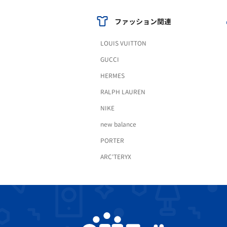
ファッション関連
LOUIS VUITTON
GUCCI
HERMES
RALPH LAUREN
NIKE
new balance
PORTER
ARC'TERYX