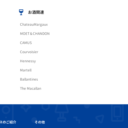
お酒関連
ChateauMargaux
MOET＆CHANDON
CAMUS
Courvoisier
Hennessy
Martell
Ballantines
The Macallan
その他
スのご紹介