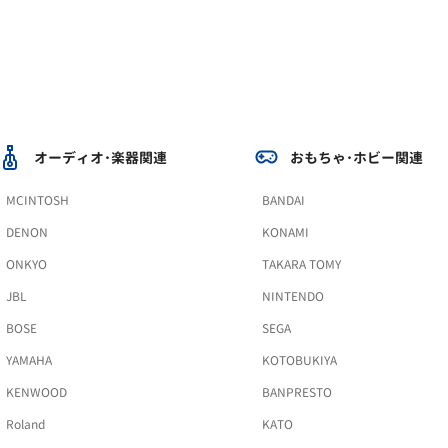
オーディオ･楽器関連
おもちゃ･ホビー関連
MCINTOSH
BANDAI
DENON
KONAMI
ONKYO
TAKARA TOMY
JBL
NINTENDO
BOSE
SEGA
YAMAHA
KOTOBUKIYA
KENWOOD
BANPRESTO
Roland
KATO