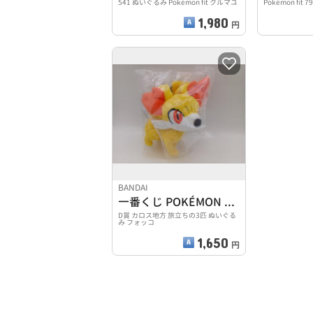
541 ぬいぐるみ Pokémon fit クルマユ
Pokémon fit 7
1,980
円
BANDAI
一番くじ POKÉMON 30TH ANNIVERSARY
D賞 カロス地方 旅立ちの3匹 ぬいぐる
み フォッコ
1,650
円