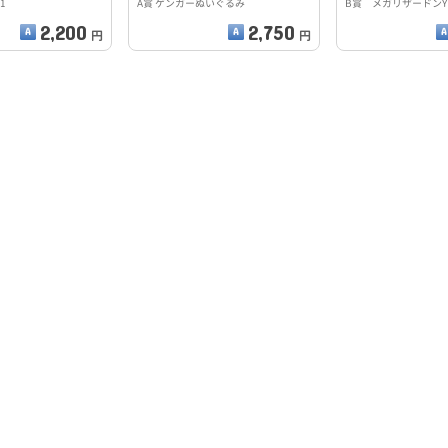
91
A賞 ゲンガーぬいぐるみ
B賞 メガリザードン
2,200
2,750
円
円