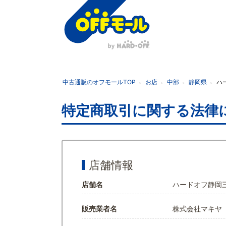
オ
フ
モ
ー
中古通販のオフモールTOP
お店
中部
静岡県
ハ
ル
特定商取引に関する法律
店舗情報
店舗名
ハードオフ静岡
販売業者名
株式会社マキヤ