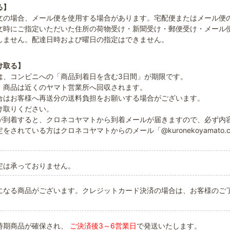
る】
文の場合、メール便を使用する場合があります。宅配便またはメール便
文時にご指定いただいた住所の荷物受け・新聞受け・郵便受け・メール
しません。配達日時および曜日の指定はできません。
け取る】
は、コンビニへの「商品到着日を含む3日間」が期限です。
、商品は近くのヤマト営業所へ回収されます。
合はお客様へ再送分の送料負担をお願いする場合がございます。
け取りください。
が到着すると、クロネコヤマトから到着メールが届きますので、必ず内
をされている方はクロネコヤマトからのメール「@kuronekoyamato.
定は承っておりません。
になる商品がございます。クレジットカード決済の場合は、お客様のご
時期商品が確保され、
ご決済後3～6営業日
で発送いたします。