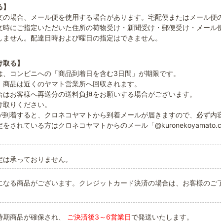
る】
文の場合、メール便を使用する場合があります。宅配便またはメール便
文時にご指定いただいた住所の荷物受け・新聞受け・郵便受け・メール
しません。配達日時および曜日の指定はできません。
け取る】
は、コンビニへの「商品到着日を含む3日間」が期限です。
、商品は近くのヤマト営業所へ回収されます。
合はお客様へ再送分の送料負担をお願いする場合がございます。
け取りください。
が到着すると、クロネコヤマトから到着メールが届きますので、必ず内
をされている方はクロネコヤマトからのメール「@kuronekoyamato.
定は承っておりません。
になる商品がございます。クレジットカード決済の場合は、お客様のご
時期商品が確保され、
ご決済後3～6営業日
で発送いたします。