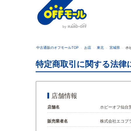
オ
フ
モ
ー
中古通販のオフモールTOP
お店
東北
宮城県
ホ
ル
特定商取引に関する法律
店舗情報
店舗名
ホビーオフ仙台
販売業者名
株式会社エコプ